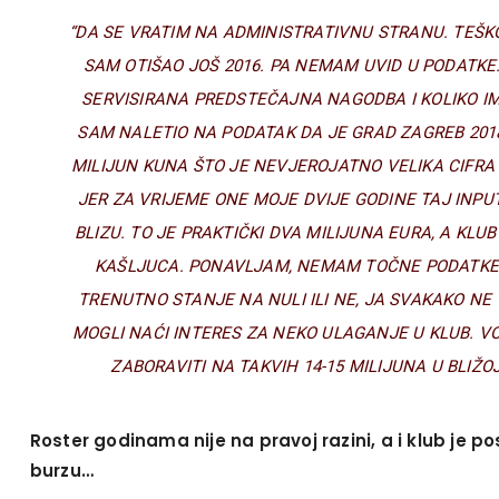
“DA SE VRATIM NA ADMINISTRATIVNU STRANU. TEŠKO
SAM OTIŠAO JOŠ 2016. PA NEMAM UVID U PODATKE
SERVISIRANA PREDSTEČAJNA NAGODBA I KOLIKO I
SAM NALETIO NA PODATAK DA JE GRAD ZAGREB 2018
MILIJUN KUNA ŠTO JE NEVJEROJATNO VELIKA CIFRA
JER ZA VRIJEME ONE MOJE DVIJE GODINE TAJ INPUT 
BLIZU. TO JE PRAKTIČKI DVA MILIJUNA EURA, A KLUB
KAŠLJUCA. PONAVLJAM, NEMAM TOČNE PODATKE. 
TRENUTNO STANJE NA NULI ILI NE, JA SVAKAKO NE V
MOGLI NAĆI INTERES ZA NEKO ULAGANJE U KLUB. 
ZABORAVITI NA TAKVIH 14-15 MILIJUNA U BLIŽO
Roster godinama nije na pravoj razini, a i klub je p
burzu…