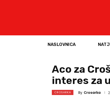
NASLOVNICA
NATJ
Aco za Croša
interes za u
By
Crosarka
CROSARKA
2