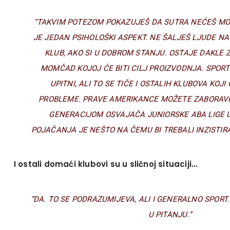
“TAKVIM POTEZOM POKAZUJEŠ DA SUTRA NEĆEŠ MOĆI
JE JEDAN PSIHOLOŠKI ASPEKT. NE ŠALJEŠ LJUDE NA
KLUB, AKO SI U DOBROM STANJU. OSTAJE DAKLE
MOMČAD KOJOJ ĆE BITI CILJ PROIZVODNJA. SPORTSK
UPITNI, ALI TO SE TIČE I OSTALIH KLUBOVA KOJI
PROBLEME. PRAVE AMERIKANCE MOŽETE ZABORAVIT
GENERACIJOM OSVAJAČA JUNIORSKE ABA LIGE 
POJAČANJA JE NEŠTO NA ČEMU BI TREBALI INZISTIRAT
I ostali domaći klubovi su u sličnoj situaciji…
“DA. TO SE PODRAZUMIJEVA, ALI I GENERALNO SPORT
U PITANJU.”