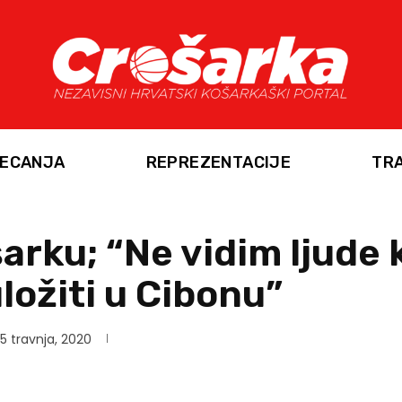
ECANJA
REPREZENTACIJE
TR
rku; “Ne vidim ljude ko
ložiti u Cibonu”
5 travnja, 2020