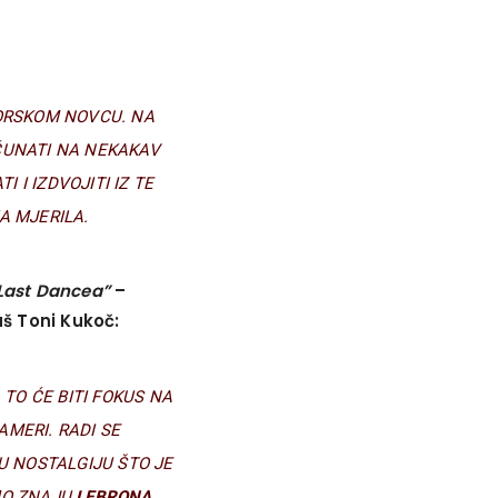
ZORSKOM NOVCU. NA
ČUNATI NA NEKAKAV
 I IZDVOJITI IZ TE
KA MJERILA.
Last Dancea”
–
aš Toni Kukoč:
 TO ĆE BITI FOKUS NA
MERI. RADI SE
 NOSTALGIJU ŠTO JE
AMO ZNAJU
LEBRONA,