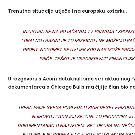
Trenutna situacija utječe i na europsku košarku.
INZISTIRA SE NA POJAČANIM TV PRAVIMA I SPON
LOKALNOJ RAZINI JE TO MIZERNO I NE MOŽEMO RA
PROFIT. NOGOMET SE UVIJEK KOD NAS MOŽE PRODATI
PRIČE. TEŠKO JE USPOREĐIVATI FINANCIJS
U razgovoru s Acom dotaknuli smo se i aktualnog
“
dokumentarca o Chicago Bullsima čiji je član bio n
TREBA PRIJE SVEGA POGLEDATI SVIH DESET EPIZODA.
NJIHOVOJ ZADNJOJ SEZONI. TO PRODUCIRAJU A
DOKUMENTARAC O NAJVEĆEM. BEZ OBZIRA NA NEČIJU
BILO PRIJE 50 GODINA ILI OVI KOJI SU MLAĐI PA S