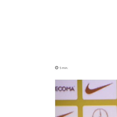
5
min.