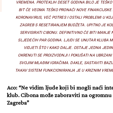
VREMENA. PROTEKLIH DESET GODINA BILO JE TEŠKO 
BIT ĆE VEOMA TEŠKO PRONAĆI NOVE FINANCIJSKE
KORONAVIRUS, VEĆ POTRES I OSTALI PROBLEMI U KO
ZAGREB S RESETIRANJEM BUDŽETA. UPITNO JE KO
SERVISIRATI CIBONU. DEFINITIVNO ĆE BITI MANJE
SLJEDEĆIH PAR GODINA. LJUDI SE UNUTAR KLUBA M
VIDJETI ŠTO I KAKO DALJE. OSTAJE JEDNA JEDIN
OKRENUTI SE PROIZVODNJI I POKUŠATI NA UBRZANI 
SVOJIM MLAĐIM IGRAČIMA. DAKLE, SASTAVITI BAZ
TAKAV SISTEM FUNKCIONIRANJA JE U KRIZNIM VREM
Aco: “Ne vidim ljude koji bi mogli naći int
klub. Cibona može zaboraviti na ogromnu
Zagreba”