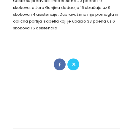
Goste su predvodili Robertson s 23 poena i 9
skokova, a Jure Gunjina dodao je 15 ubačaja uz 9
skokova i 4 asistencije. Dubravašima nije pomogla ni
odlična partija Isabella koji je ubacio 33 poena uz 6
skokova i 5 asistencija.