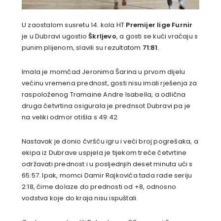
U zaostalom susretu 14. kola HT
Premijer lige
Furnir
je u Dubravi ugostio
Škrljevo
, a gosti se kući vraćaju s
punim plijenom, slavili su rezultatom
71:81
.
Imala je momčad Jeronima Šarina u prvom dijelu
većinu vremena prednost, gosti nisu imali rješenja za
raspoloženog Tramaine Andre Isabella, a odlična
druga četvrtina osigurala je prednsot Dubravi pa je
na veliki odmor otišla s 49:42.
Nastavak je donio čvršću igru i veći broj pogrešaka, a
ekipa iz Dubrave uspjela je tijekom treće četvrtine
održavati prednost i u posljednjih deset minuta ući s
65:57. Ipak, momci Damir Rajkovića tada rade seriju
2:18, čime dolaze do prednosti od +8, odnosno
vodstva koje do kraja nisu ispuštali.