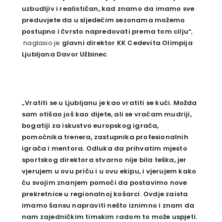
uzbudljiv i realističan, kad znamo da imamo sve
preduvjete da u sljedećim sezonama možemo
postupno i čvrsto napredovati prema tom cilju“
,
naglasio je
glavni
direktor KK Cedevita Olimpija
Ljubljana
Davor Užbinec
.
„
Vratiti se u Ljubljanu je kao vratiti se kući. Možda
sam otišao još kao dijete, ali se vraćam mudriji,
bogatiji za iskustvo europskog igrača,
pomoćnika trenera, zastupnika profesionalnih
igrača i mentora. Odluka da prihvatim mjesto
sportskog direktora stvarno nije bila teška, jer
vjerujem u ovu priču i u ovu ekipu, i vjerujem kako
ću svojim znanjem pomoći da postavimo nove
prekretnice u regionalnoj košarci. Ovdje zaista
imamo šansu napraviti nešto iznimno i znam da
nam zajedničkim timskim radom to može uspjeti.