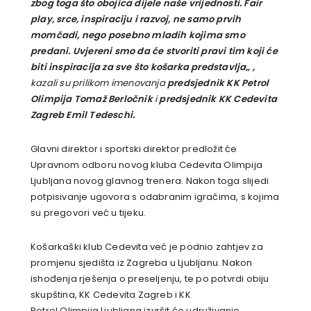
zbog toga što obojica dijele naše vrijednosti. F
air
play
, srce, inspiraciju i razvoj, ne samo prvih
momčadi, nego posebno mladih kojima smo
predani.
Uvjereni smo da će stvoriti pravi tim koji će
biti inspiracija za sve što košarka predstavlja„
,
kazali su prilikom imenovanja
predsjednik KK Petrol
Olimpija Tomaž Berločnik
i
predsjednik KK Cedevita
Zagreb Emil Tedeschi.
Glavni direktor i sportski direktor predložit će
Upravnom odboru novog kluba Cedevita Olimpija
Ljubljana novog glavnog trenera. Nakon toga slijedi
potpisivanje ugovora s odabranim igračima, s kojima
su pregovori već u tijeku.
Košarkaški klub Cedevita već je podnio zahtjev za
promjenu sjedišta iz Zagreba u Ljubljanu. Nakon
ishođenja rješenja o preseljenju, te po potvrdi obiju
skupština, KK Cedevita Zagreb i KK
Petrol Olimpija Ljubljana izvršit će udruživanje