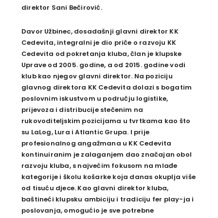
direktor Sani Bečirović.
Davor Užbinec
, dosadašnji glavni direktor KK
Cedevita, integralni je dio priče o razvoju KK
Cedevita od pokretanja kluba, član je klupske
Uprave od 2005. godine, a od 2015. godine vodi
klub kao njegov glavni direktor. Na poziciju
glavnog direktora KK Cedevita dolazi s bogatim
poslovnim iskustvom u području logistike,
prijevoza i distribucije stečenim na
rukovoditeljskim pozicijama u tvrtkama kao što
su LaLog, Lura i Atlantic Grupa. I prije
profesionalnog angažmana u KK Cedevita
kontinuiranim je zalaganjem dao značajan obol
razvoju kluba, s najvećim fokusom na mlađe
kategorije i školu košarke koja danas okuplja više
od tisuću djece. Kao glavni direktor kluba,
baštineći klupsku ambiciju i tradiciju fer play-ja i
poslovanja, omogućio je sve potrebne