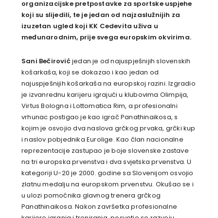
organizacijske pretpostavke za sportske uspjehe
koji su slijedili, te je jedan od najzaslužnijih za
izuzetan ugled koji KK Cedevita uživa u
međunarodnim, prije svega europskim okvirima.
Sani Bečirović
jedan je od najuspješnijih slovenskih
košarkaša, koji se dokazao i kao jedan od
najuspješnijih košarkaša na europskoj razini. Izgradio
je izvanrednu karijeru igrajući u klubovima Olimpija,
Virtus Bologna i Lottomatica Rim, a profesionalni
vrhunac postigao je kao igrač Panathinaikosa, s
kojim je osvojio dva naslova grčkog prvaka, grčki kup
i naslov pobjednika Eurolige. Kao član nacionalne
reprezentacije zastupao je boje slovenske zastave
na tri europska prvenstva i dva svjetska prvenstva. U
kategoriji U-20 je 2000. godine sa Slovenijom osvojio
zlatnu medalju na europskom prvenstvu. Okušao se i
u ulozi pomoćnika glavnog trenera grčkog
Panathinaikosa. Nakon završetka profesionalne
karijere igranja i treniranja, posvetio se razvoju