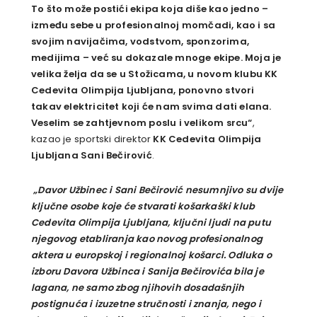
To što može postići ekipa koja diše kao jedno –
između sebe u profesionalnoj momčadi, kao i sa
svojim navijačima, vodstvom, sponzorima,
medijima – već su dokazale mnoge ekipe. Moja je
velika želja da se u Stožicama, u novom klubu KK
Cedevita Olimpija Ljubljana, ponovno stvori
takav elektricitet koji će nam svima dati elana.
Veselim se zahtjevnom poslu i velikom srcu
“
,
kazao je sportski direktor
KK Cedevita Olimpija
Ljubljana Sani Bečirović
.
„Davor Užbinec i Sani Bečirović nesumnjivo su dvije
ključne osobe koje će stvarati košarkaški klub
Cedevita Olimpija Ljubljana, ključni ljudi na putu
njegovog etabliranja kao novog profesionalnog
aktera u europskoj i regionalnoj košarci. Odluka o
izboru Davora Užbinca i Sanija Bečirovića bila je
lagana, ne samo zbog njihovih dosadašnjih
postignuća i izuzetne stručnosti i znanja, nego i