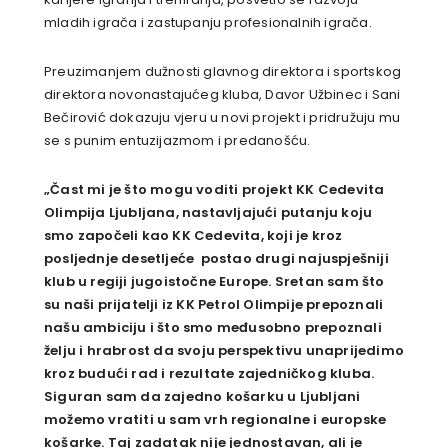
mladih igrača i zastupanju profesionalnih igrača.
Preuzimanjem dužnosti glavnog direktora i sportskog
direktora novonastajućeg kluba, Davor Užbinec i Sani
Bečirović dokazuju vjeru u novi projekt i pridružuju mu
se s punim entuzijazmom i predanošću.
„Čast mi je što mogu voditi projekt KK Cedevita
Olimpija Ljubljana, nastavljajući putanju koju
smo započeli kao KK Cedevita, koji je kroz
posljednje desetljeće postao drugi najuspješniji
klub u regiji jugoistočne Europe. Sretan sam što
su naši prijatelji iz KK Petrol Olimpije prepoznali
našu ambiciju i što smo međusobno prepoznali
želju i hrabrost da svoju perspektivu unaprijedimo
kroz budući rad i rezultate zajedničkog kluba.
Siguran sam da zajedno košarku u Ljubljani
možemo vratiti u sam vrh regionalne i europske
košarke. Taj zadatak nije jednostavan, ali je