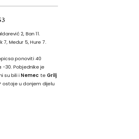
53
aldarević 2, Ban 11.
k 7, Medur 5, Hure 7.
ropicsa ponoviti 40
 -30. Pobjednike je
 su bili i
Nemec
te
Grilj
P ostaje u donjem dijelu