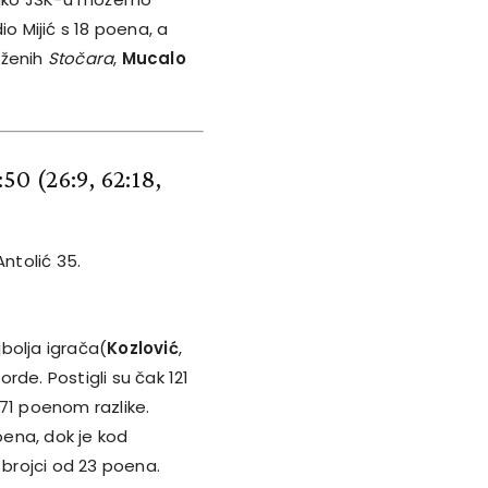
o Mijić s 18 poena, a
oženih
Stočara
,
Mucalo
1:50
(26:9, 62:18,
Antolić 35.
jbolja igrača(
Kozlović
,
orde. Postigli su čak 121
71 poenom razlike.
ena, dok je kod
 brojci od 23 poena.