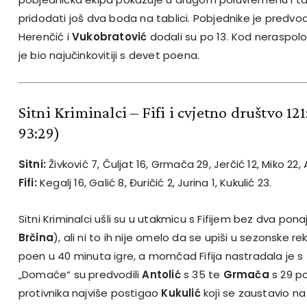
pridodati još dva boda na tablici. Pobjednike je predvodi
Herenčić i
Vukobratović
dodali su po 13. Kod neraspol
je bio najučinkovitiji s devet poena.
Sitni Kriminalci – Fifi i cvjetno društvo 12
93:29)
Sitni:
Živković 7, Čuljat 16, Grmača 29, Jerčić 12, Miko 22, 
Fifi:
Kegalj 16, Galić 8, Đuričić 2, Jurina 1, Kukulić 23.
Sitni Kriminalci ušli su u utakmicu s Fifijem bez dva pona
Brčina
), ali ni to ih nije omelo da se upiši u sezonske rek
poen u 40 minuta igre, a momčad Fifija nastradala je s 
„Domaće“ su predvodili
Antolić
s 35 te
Grmača
s 29 po
protivnika najviše postigao
Kukulić
koji se zaustavio na