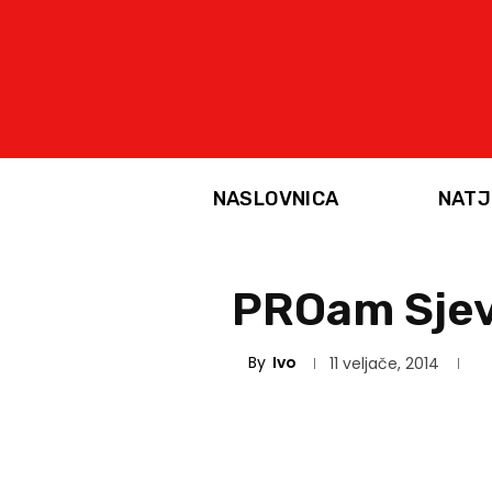
NASLOVNICA
NATJ
PROam Sjeve
By
Ivo
11 veljače, 2014