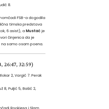
udić 8.
 momčadi FSB-a dogodila
dlična timska predstava
ok, 6 asist), a
Mustać
je
vori činjenica da je
en na samo osam poena.
8, 26:47, 32:59)
lokar 2, Vargić 7. Perak
 8, Puljić 5, Bašić 2,
čadi Rookiesa i Slam