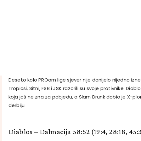
Deseto kolo PROam lige sjever nije donijelo nijedno izne
Tropicsi, Sitni, FSB i JSK razorili su svoje protivnike. Diabl
koja još ne zna za pobjedu, a Slam Drunk dobio je X-plo
derbiju.
Diablos – Dalmacija 58:52
(19:4, 28:18, 45: