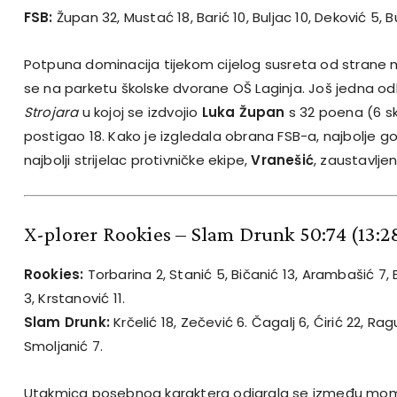
FSB:
Župan 32, Mustać 18, Barić 10, Buljac 10, Deković 5, B
Potpuna dominacija tijekom cijelog susreta od strane
se na parketu školske dvorane OŠ Laginja. Još jedna o
Strojara
u kojoj se izdvojio
Luka Župan
s 32 poena (6 sk
postigao 18. Kako je izgledala obrana FSB-a, najbolje go
najbolji strijelac protivničke ekipe,
Vranešić
, zaustavlj
X-plorer Rookies – Slam Drunk 50:74
(13:2
Rookies:
Torbarina 2, Stanić 5, Bičanić 13, Arambašić 7, B
3, Krstanović 11.
Slam Drunk:
Krčelić 18, Zečević 6. Čagalj 6, Ćirić 22, Raguž
Smoljanić 7.
Utakmica posebnog karaktera odigrala se između mom