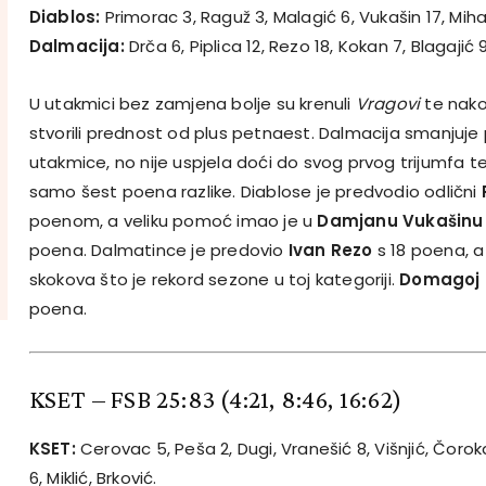
Diablos:
Primorac 3, Raguž 3, Malagić 6, Vukašin 17, Mihalj
Dalmacija:
Drča 6, Piplica 12, Rezo 18, Kokan 7, Blagajić 9
U utakmici bez zamjena bolje su krenuli
Vragovi
te nako
stvorili prednost od plus petnaest. Dalmacija smanjuje
utakmice, no nije uspjela doći do svog prvog trijumfa t
samo šest poena razlike. Diablose je predvodio odlični
poenom, a veliku pomoć imao je u
Damjanu Vukašinu
poena. Dalmatince je predovio
Ivan Rezo
s 18 poena, a
skokova što je rekord sezone u toj kategoriji.
Domagoj 
poena.
KSET – FSB 25:83
(4:21, 8:46, 16:62)
KSET:
Cerovac 5, Peša 2, Dugi, Vranešić 8, Višnjić, Čoroka
6, Miklić, Brković.