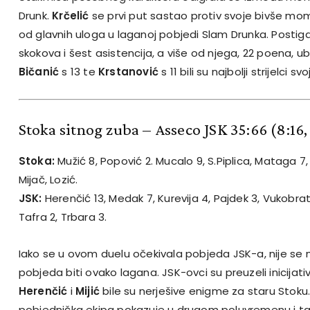
Drunk.
Krčelić
se prvi put sastao protiv svoje bivše mom
od glavnih uloga u laganoj pobjedi Slam Drunka. Posti
skokova i šest asistencija, a više od njega, 22 poena, u
Bičanić
s 13 te
Krstanović
s 11 bili su najbolji strijelci 
Stoka sitnog zuba – Asseco JSK 35:66
(8:16,
Stoka:
Mužić 8, Popović 2. Mucalo 9, S.Piplica, Mataga 7, 
Mijač, Lozić.
JSK:
Herenčić 13, Medak 7, Kurevija 4, Pajdek 3, Vukobratovi
Tafra 2, Trbara 3.
Iako se u ovom duelu očekivala pobjeda JSK-a, nije se 
pobjeda biti ovako lagana. JSK-ovci su preuzeli inicijat
Herenčić
i
Mijić
bile su nerješive enigme za staru Stok
pobjednička ekipa pokazuje u drugom poluvremenu i 