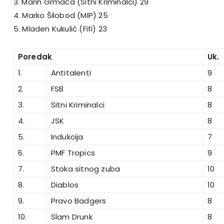
3. Marin Grmača (Sitni Kriminalci) 29
4. Marko Šilobod (MIP) 25
5. Mladen Kukulić (Fifi) 23
Poredak
Uk.
1.
Antitalenti
9
2.
FSB
8
3.
Sitni Kriminalci
8
4.
JSK
8
5.
Indukcija
7
6.
PMF Tropics
9
7.
Stoka sitnog zuba
10
8.
Diablos
10
9.
Pravo Badgers
8
10.
Slam Drunk
8