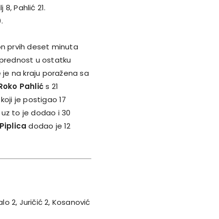
 8, Pahlić 21.
.
n prvih deset minuta
 prednost u ostatku
e je na kraju poražena sa
Roko Pahlić
s 21
koji je postigao 17
 uz to je dodao i 30
Piplica
dodao je 12
lo 2, Juričić 2, Kosanović