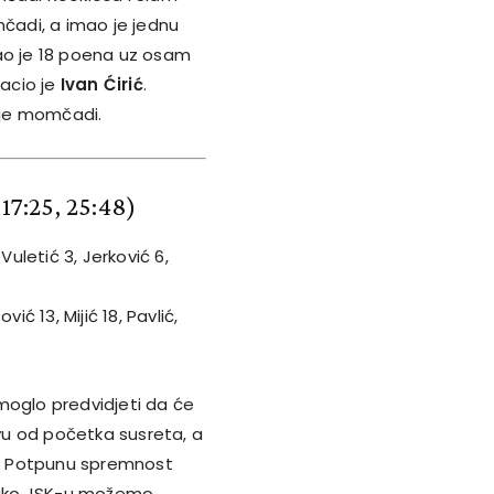
čadi, a imao je jednu
gao je 18 poena uz osam
bacio je
Ivan Ćirić
.
svoje momčadi.
 17:25, 25:48)
Vuletić 3, Jerković 6,
ć 13, Mijić 18, Pavlić,
moglo predvidjeti da će
ivu od početka susreta, a
u. Potpunu spremnost
tako JSK-u možemo