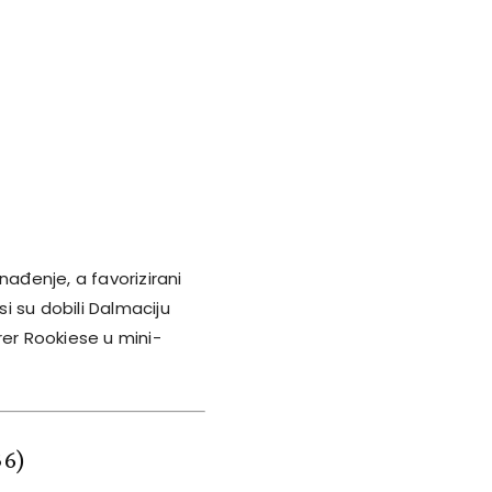
nađenje, a favorizirani
osi su dobili Dalmaciju
rer Rookiese u mini-
36)