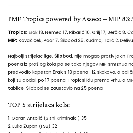
PMF Tropics powered by Asseco – MIP 83:
Tropics:
Erak 18, Nemec 17, Ribarić 10, Grilj 17, Jerčić 8, Č
MIP:
Kovačićek, Paar 7, Šilobod 25, Kudrna, Tolić 2, Delivu
Najbolji strijelac lige,
Šilobod
, nije mogao protiv jakih T
poena iz prošlog kola pa se tako njegov MIP smrznuo na
predvodio kapetan
Erak
s 18 poena i 12 skokova, a odlični
koji su dodali po 17 poena. Tropicsi idu prema vrhu, a MI
tablice. Šilobod se zaustavio na 25 poena.
TOP 5 strijelaca kola:
1. Goran Antolić (Sitni Kriminalci) 35
2. Luka Župan (FSB) 32