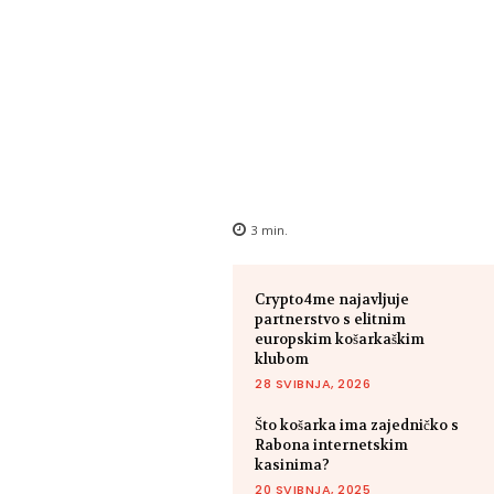
3
min.
Crypto4me najavljuje
partnerstvo s elitnim
europskim košarkaškim
klubom
28 SVIBNJA, 2026
Što košarka ima zajedničko s
Rabona internetskim
kasinima?
20 SVIBNJA, 2025