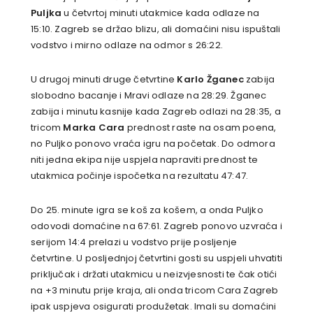
Puljka
u četvrtoj minuti utakmice kada odlaze na
15:10. Zagreb se držao blizu, ali domaćini nisu ispuštali
vodstvo i mirno odlaze na odmor s 26:22.
U drugoj minuti druge četvrtine
Karlo Žganec
zabija
slobodno bacanje i Mravi odlaze na 28:29. Žganec
zabija i minutu kasnije kada Zagreb odlazi na 28:35, a
tricom
Marka Cara
prednost raste na osam poena,
no Puljko ponovo vraća igru na početak. Do odmora
niti jedna ekipa nije uspjela napraviti prednost te
utakmica počinje ispočetka na rezultatu 47:47.
Do 25. minute igra se koš za košem, a onda Puljko
odovodi domaćine na 67:61. Zagreb ponovo uzvraća i
serijom 14:4 prelazi u vodstvo prije posljenje
četvrtine. U posljednjoj četvrtini gosti su uspjeli uhvatiti
priključak i držati utakmicu u neizvjesnosti te čak otići
na +3 minutu prije kraja, ali onda tricom Cara Zagreb
ipak uspjeva osigurati produžetak. Imali su domaćini