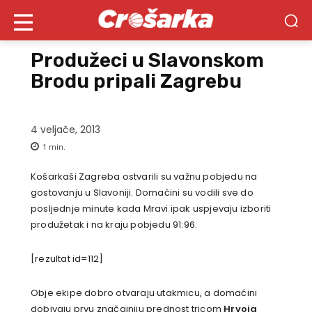
Produžeci u Slavonskom
Brodu pripali Zagrebu
4 veljače, 2013
1
min.
Košarkaši Zagreba ostvarili su važnu pobjedu na
gostovanju u Slavoniji. Domaćini su vodili sve do
posljednje minute kada Mravi ipak uspjevaju izboriti
produžetak i na kraju pobjedu 91:96.
[rezultat id=112]
Obje ekipe dobro otvaraju utakmicu, a domaćini
dobivaju prvu značajniju prednost tricom
Hrvoja