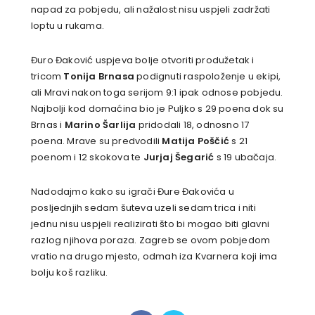
napad za pobjedu, ali nažalost nisu uspjeli zadržati
loptu u rukama.
Đuro Đaković uspjeva bolje otvoriti produžetak i
tricom
Tonija Brnasa
podignuti raspoloženje u ekipi,
ali Mravi nakon toga serijom 9:1 ipak odnose pobjedu.
Najbolji kod domaćina bio je Puljko s 29 poena dok su
Brnas i
Marino Šarlija
pridodali 18, odnosno 17
poena. Mrave su predvodili
Matija Poščić
s 21
poenom i 12 skokova te
Jurjaj Šegarić
s 19 ubačaja.
Nadodajmo kako su igrači Đure Đakovića u
posljednjih sedam šuteva uzeli sedam trica i niti
jednu nisu uspjeli realizirati što bi mogao biti glavni
razlog njihova poraza. Zagreb se ovom pobjedom
vratio na drugo mjesto, odmah iza Kvarnera koji ima
bolju koš razliku.