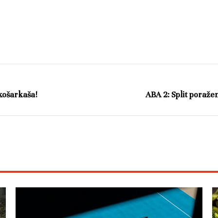
 košarkaša!
ABA 2: Split poraž