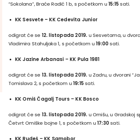
“Sokolana”, Braće Radić 1 b, s početkom u
15:15
sati.
KK Sesvete
–
KK Cedevita Junior
odigrat će se
12. listopada 2019.
u Sesvetama, u dvoran
Vladimira Stahuljaka 1, s početkom u
19:00
sati.
KK Jazine Arbanasi
– KK Pula 1981
odigrat će se
13. listopada 2019.
u Zadru, u dvorani “Ja
Tomislava 2, s početkom u
19:15
sati.
KK Omiš Čagalj Tours
–
KK Bosco
odigrat će se
13. listopada 2019.
u Omišu, u Gradskoj sp
Četvrt Omiške bojne 1, s početkom u
17:30
sati.
KK Rudeš
–
KK Samobor