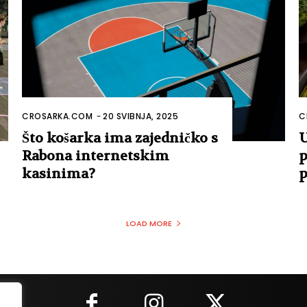
CROSARKA.COM
-
20 SVIBNJA, 2025
C
Što košarka ima zajedničko s
U
Rabona internetskim
p
kasinima?
p
LOAD MORE