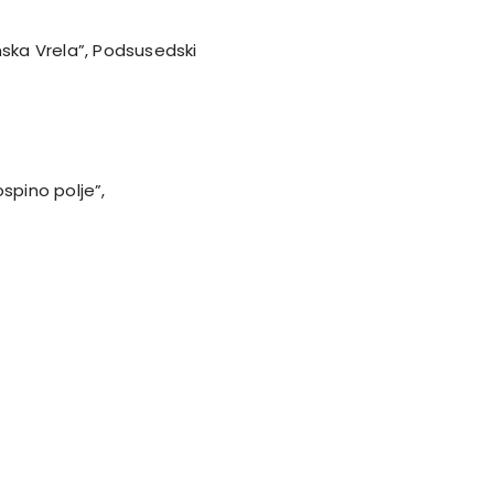
nska Vrela”, Podsusedski
spino polje”,