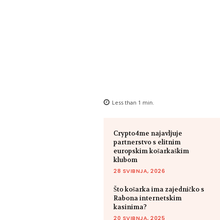
Less than 1
min.
Crypto4me najavljuje
partnerstvo s elitnim
europskim košarkaškim
klubom
28 SVIBNJA, 2026
Što košarka ima zajedničko s
Rabona internetskim
kasinima?
20 SVIBNJA, 2025