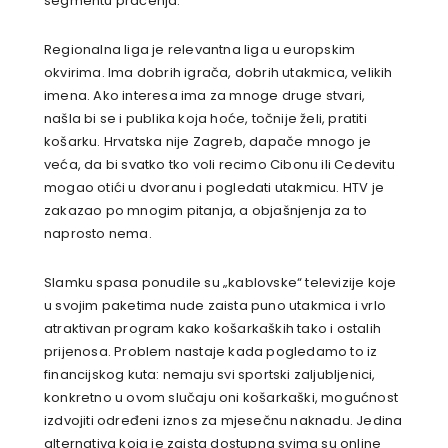
segmentu praćenja.
Regionalna liga je relevantna liga u europskim
okvirima. Ima dobrih igrača, dobrih utakmica, velikih
imena. Ako interesa ima za mnoge druge stvari,
našla bi se i publika koja hoće, točnije želi, pratiti
košarku. Hrvatska nije Zagreb, dapače mnogo je
veća, da bi svatko tko voli recimo Cibonu ili Cedevitu
mogao otići u dvoranu i pogledati utakmicu. HTV je
zakazao po mnogim pitanja, a objašnjenja za to
naprosto nema.
Slamku spasa ponudile su „kablovske“ televizije koje
u svojim paketima nude zaista puno utakmica i vrlo
atraktivan program kako košarkaških tako i ostalih
prijenosa. Problem nastaje kada pogledamo to iz
financijskog kuta: nemaju svi sportski zaljubljenici,
konkretno u ovom slučaju oni košarkaški, mogućnost
izdvojiti određeni iznos za mjesečnu naknadu. Jedina
alternativa koja je zaista dostupna svima su online