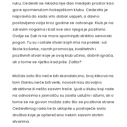
ruku, Cedeviti se nikada nije dao medijski prostor kao
gore spomenutom hokejaškom klubu. Cedevita je
napravila do sada vrlo dobar uspjeh, a davno
postavljena vizija kroz godine se ostvaruje. Klub je na
zdravim nogama i baš sve oko njega je pozitivno.
Ovdje se čak ni ne mora spominjati striktno seniorski
pogon. Tu su i ostale stvari kojih ima na pretek: od
škole košarke, raznih promocija, kvalitetnih i
pozitivnih stvari koje je ovaj klub učinio, dobrih igrača,
ali o tome se rijetko kad piše. Zašto?
Možda zato što neće biti skandalozno, broj klikova na
tom članku neće biti velik, novosti nisu dovoljno
atraktivne ili nešto sasvim treće. Ljudi u klubu koji rade
na odnosima s javnošću su zaista uslužni i ažurni, ali o
tome se ne govori možda zato što se pozitivne strane
Cedevitinog rada ne bi uklopile u postojeće sivilo
društva koje je opterećeno nekim sasvim stotim
stvarima.