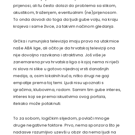
prijenosi, ali tu često dolazi do problema sa slikom,
akustikom, traženjem, eventualnim (ne)prijenosom.
To onda dovodi do toga da ljudi gube volju, na kraju
krajeva i same živce, za takvim načinom gledanja.
Grčka i rumunjska televizija imaju pravo na utakmice
naše ABA lige, ali očito je da hrvatskoj televiziji ona
nije dovoljno razvikana i atraktivna. Još više je
zanemarena prva hrvatska liga o kojoj nema ni riječi
ni slova ni slike u gotovo nijednoj vrsti današnjih
medija, a, osim lokalnih kuća, nitko drugi ne gaji
empatije prema toj temi. Ljudi nisu upoznati s
igračima, klubovima, radom. Samim tim gube interes,
interes koji se prema iskustvima ovog portala,
itekako može potaknuti.
To za sobom, logičkim slijedom, povlači mnoge
druge negativne faktore. Prvo, nema sponzora što je
nadasve razumljivo uzevši u obzir da nema ljudi na