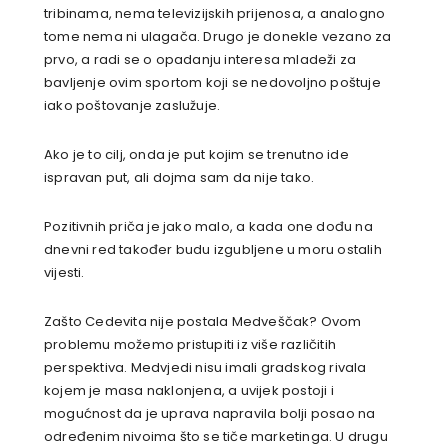
tribinama, nema televizijskih prijenosa, a analogno
tome nema ni ulagača. Drugo je donekle vezano za
prvo, a radi se o opadanju interesa mladeži za
bavljenje ovim sportom koji se nedovoljno poštuje
iako poštovanje zaslužuje.
Ako je to cilj, onda je put kojim se trenutno ide
ispravan put, ali dojma sam da nije tako.
Pozitivnih priča je jako malo, a kada one dođu na
dnevni red također budu izgubljene u moru ostalih
vijesti.
Zašto Cedevita nije postala Medveščak? Ovom
problemu možemo pristupiti iz više različitih
perspektiva. Medvjedi nisu imali gradskog rivala
kojem je masa naklonjena, a uvijek postoji i
mogućnost da je uprava napravila bolji posao na
određenim nivoima što se tiče marketinga. U drugu