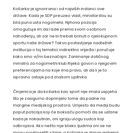
Košarka je ignorirana i od najviših instanci ove
države. Kada je SDP preuzeo vlast, ministarstvu su
bila puna usta nogometa. Njihova pozicija
omogućuje im da rade prema svom osobnom
nahođenju, ali zar ne bi trebali brinuti o cjelokupnom
sportu naše države? Takvo postavljanje nadležnih
institucija o toj tematici indirektno vrijeđa i poručuje
kako smo vi/mi beznačajni. Zanimanje dotičnog
ministra za nogometni klub Rijeka govori o njegovim
preferencijama na koje ima pravo, ali da li je to
ispravno ostaje pod znakom upitnika.
Činjenica je da košarka kao sport nije imala uspjeha
što je zasigurno doprinijelo tome da padne na
margine medijskog prostora. Umjesto da mediji budu
poput poticaja koji će boksaču pomoći da se ustane
kada je nokautiran, oni igraju ulogu sudca koji
odbrojava. Ako nešto nije blisko ljudima oni se ne
mogu poistovjetiti s time, a košarka je danas miljama