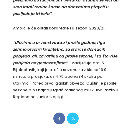
prekinula u krucijalnom trenutku. Usudim se reći da
smo imali realne šanse da dohvatimo playoff u
posljednja tri kola”.
Ambicije će ostati konkretne i u sezoni 2020/21.
“Ulazimo u prvenstvo kao i prošle godine, ligu
želimo otvoriti kvalitetno, sa što više domaćih
pobjeda, ali, za razliku od prošle sezone, i sa što više
pobjeda na gostovanjima”
– zaključuje broj 5
Bijeloplavih, koji je prošlu sezonu završio sa 16.9
minuta u prosjeku, uz 4.75 poena i 4 skoka po
utakmici. Pored prvoligaških obveza, Guštin je prošle
sezone bio i najbolji igrač matičnog mu kluba
Pazin
u
Regionalnoj juniorskoj ligi.