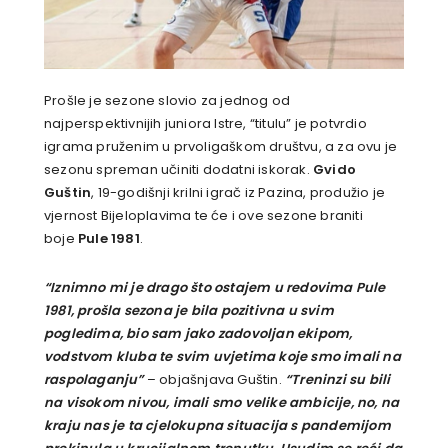
Prošle je sezone slovio za jednog od
najperspektivnijih juniora Istre, “titulu” je potvrdio
igrama pruženim u prvoligaškom društvu, a za ovu je
sezonu spreman učiniti dodatni iskorak.
Gvido
Guštin
, 19-godišnji krilni igrač iz Pazina, produžio je
vjernost Bijeloplavima te će i ove sezone braniti
boje
Pule 1981
.
“Iznimno mi je drago što ostajem u redovima Pule
1981, prošla sezona je bila pozitivna u svim
pogledima, bio sam jako zadovoljan ekipom,
vodstvom kluba te svim uvjetima koje smo imali na
raspolaganju”
– objašnjava Guštin.
“Treninzi su bili
na visokom nivou, imali smo velike ambicije, no, na
kraju nas je ta cjelokupna situacija s pandemijom