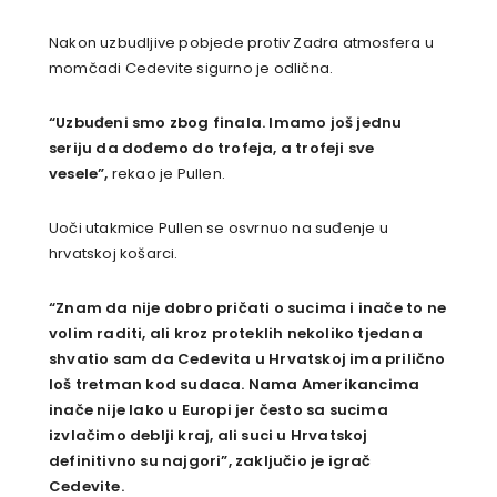
Nakon uzbudljive pobjede protiv Zadra atmosfera u
momčadi Cedevite sigurno je odlična.
“Uzbuđeni smo zbog finala. Imamo još jednu
seriju da dođemo do trofeja, a trofeji sve
vesele”,
rekao je Pullen.
Uoči utakmice Pullen se osvrnuo na suđenje u
hrvatskoj košarci.
“Znam da nije dobro pričati o sucima i inače to ne
volim raditi, ali kroz proteklih nekoliko tjedana
shvatio sam da Cedevita u Hrvatskoj ima prilično
loš tretman kod sudaca. Nama Amerikancima
inače nije lako u Europi jer često sa sucima
izvlačimo deblji kraj, ali suci u Hrvatskoj
definitivno su najgori”, zaključio je igrač
Cedevite.