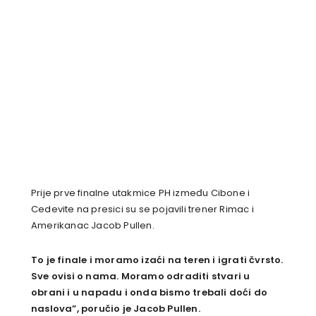
Prije prve finalne utakmice PH između Cibone i
Cedevite na presici su se pojavili trener Rimac i
Amerikanac Jacob Pullen.
To je finale i moramo izaći na teren i igrati čvrsto.
Sve ovisi o nama. Moramo odraditi stvari u
obrani i u napadu i onda bismo trebali doći do
naslova”, poručio je Jacob Pullen.