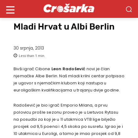
Mladi Hrvat u Albi Berlin
30 srpnja, 2013
Less than 1
min.
Bivši igrač Cibone
Leon Radošević
novi je član
njemačke Albe Berlin. Naš mladi krilni centar potpisao
je ugovor s njemačkim klubom koji nastupa u
euroligaškim kvalifikacijama u trajanju dvije godine.
Radošević je bio igrač Emporio Milana, a prvu
polovicu prošle sezonu proveo je u Lietuvos Rytasu
na posudbi za koji je u 11 utakmica VTB lige bilježio
prosjek od 9,5 poena i 4,5 skoka po susretu. Igrao je i
10 utakmica u Euroligi, a tamo je imao prosjek od 9,8