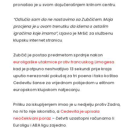
pronašao je u svom dojučerašnjem krilnom centru.
“Odlučio sam da ne nastavimo sa Zubčićem. Moja
procjena je u ovom trenutku da idemo s ostalim
igračima koje imamo”
, izjavio je Mršić za službenu
klupsku internet stranicu.
Zubčić je postao predmetom sprdnje nakon
euroligaške utakmice protiv francuskog Limogesa
kad je potpuno neshvatljivo 13 sekundi prije kraja
uputio nerezonski pokušaj za tri poena i tako koštao
Cedevitu šanse za vrijednom pobjedom u elitnom
europskom klupskom natjecanju.
Priliku za iskupljenjem imao je u nedjelju protiv Zadra,
no ni to nije iskoristio, a
Cedevita je upisala
neočekivani poraz
– četvrti uzastopni računamo li
Euroligu i ABA ligu zajedno.