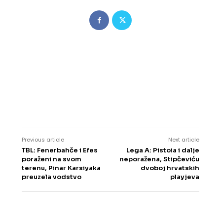
Previous article
Next article
TBL: Fenerbahče i Efes
Lega A: Pistoia i dalje
poraženi na svom
neporažena, Stipčeviću
terenu, Pinar Karsiyaka
dvoboj hrvatskih
preuzela vodstvo
playjeva