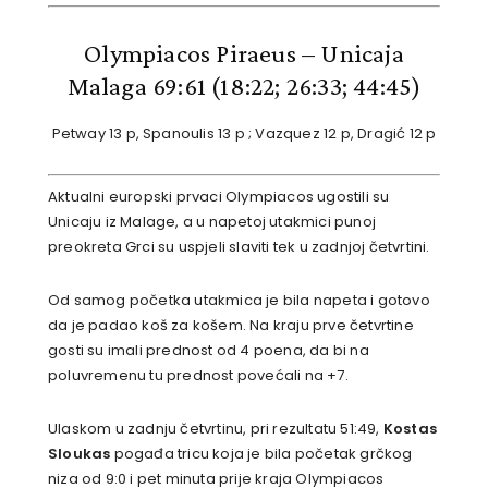
Olympiacos Piraeus – Unicaja
Malaga 69:61
(18:22; 26:33; 44:45)
Petway 13 p, Spanoulis 13 p ; Vazquez 12 p, Dragić 12 p
Aktualni europski prvaci Olympiacos ugostili su
Unicaju iz Malage, a u napetoj utakmici punoj
preokreta Grci su uspjeli slaviti tek u zadnjoj četvrtini.
Od samog početka utakmica je bila napeta i gotovo
da je padao koš za košem. Na kraju prve četvrtine
gosti su imali prednost od 4 poena, da bi na
poluvremenu tu prednost povećali na +7.
Ulaskom u zadnju četvrtinu, pri rezultatu 51:49,
Kostas
Sloukas
pogađa tricu koja je bila početak grčkog
niza od 9:0 i pet minuta prije kraja Olympiacos