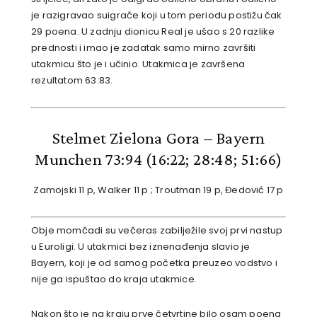
je razigravao suigrače koji u tom periodu postižu čak
29 poena. U zadnju dionicu Real je ušao s 20 razlike
prednosti i imao je zadatak samo mirno završiti
utakmicu što je i učinio. Utakmica je završena
rezultatom 63:83.
Stelmet Zielona Gora – Bayern
Munchen 73:94
(16:22; 28:48; 51:66)
Zamojski 11 p, Walker 11 p ; Troutman 19 p, Đedović 17 p
Obje momčadi su večeras zabilježile svoj prvi nastup
u Euroligi. U utakmici bez iznenađenja slavio je
Bayern, koji je od samog početka preuzeo vodstvo i
nije ga ispuštao do kraja utakmice.
Nakon što je na kraju prve četvrtine bilo osam poena