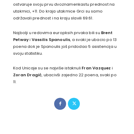
ostvaruje svoju prvu dvoznamenkastu prednost na
utakmici, +11. Do kraja utakmice Grci su samo
održavali prednost i na kraju slavili 69:61.
Najbolji u redovima europksih prvaka bili su
Brent
Petway
i
Vassilis Spanoulis
, a svaki je ubacio po 13
poena dok je Spanoulis još pridodao 5 asistencija u
svoju statistiku.
Kod Unicaje su se najviše istaknuli
Fran Vazquez
i
Zoran Dragić
, ubacivši zajedno 22 poena, svaki po
11.