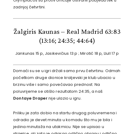
Olympiacos su protiv Unicaje ostvarili pobjedu tek u
zadnjoj četvrtini.
Žalgiris Kaunas – Real Madrid 63:83
(13:16; 24:35; 44:64)
Jankunas 15 p, Jasikevičius 13 p ; Mirotić 18 p, Llull 17 p
Domaći su se u igri držali samo prvu četvrtinu. Odmah
početkom druge dionice kraljevski je klub ubacio u
brzinu više i samo povećavao prednost. Na
poluvrijeme se otišlo rezultatom 24:35, a naš
Dontaye Draper
nije ulazio u igru.
Priliku je zato dobio na startu drugog poluvremena i
odradio je devet minuta u komadu što mu je bila i
jedina minutaža na utakmicu. Nije se upisao u
strijelce, ali zato je odigrao odlično obranu i odlično