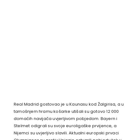
Real Madrid gostovao je u Kaunasu kod Žalgirisa, a u
tamošnjem hramu košarke utišali su gotovo 12 000
domaćih navijača uvjerljivom pobjedom. Bayern i
Stelmet odigrali su svoje euroligaške prvijence, a
Nijemci su uvjerljivo slavili. Aktualni europski prvaci