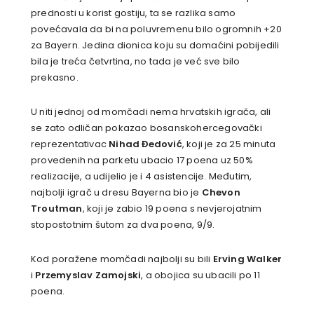
prednosti u korist gostiju, ta se razlika samo
povećavala da bi na poluvremenu bilo ogromnih +20
za Bayern. Jedina dionica koju su domaćini pobijedili
bila je treća četvrtina, no tada je već sve bilo
prekasno.
U niti jednoj od momčadi nema hrvatskih igrača, ali
se zato odličan pokazao bosanskohercegovački
reprezentativac
Nihad Đedović
, koji je za 25 minuta
provedenih na parketu ubacio 17 poena uz 50%
realizacije, a udijelio je i 4 asistencije. Međutim,
najbolji igrač u dresu Bayerna bio je
Chevon
Troutman
, koji je zabio 19 poena s nevjerojatnim
stopostotnim šutom za dva poena, 9/9.
Kod poražene momčadi najbolji su bili
Erving Walker
i
Przemyslav Zamojski
, a obojica su ubacili po 11
poena.