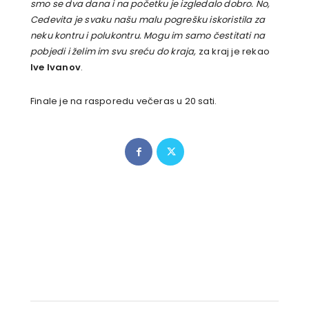
smo se dva dana i na početku je izgledalo dobro. No,
Cedevita je svaku našu malu pogrešku iskoristila za
neku kontru i polukontru. Mogu im samo čestitati na
pobjedi i želim im svu sreću do kraja,
za kraj je rekao
Ive Ivanov
.
Finale je na rasporedu večeras u 20 sati.