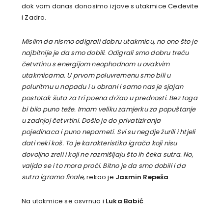
dok vam danas donosimo izjave s utakmice Cedevite
i Zadra.
Mislim da nismo odigrali dobru utakmicu, no ono što je
najbitnije je da smo dobili. Odigrali smo dobru treću
četvrtinu s energijom neophodnom u ovakvim
utakmicama. U prvom poluvremenu smo bili u
poluritmu u napadu i u obrani i samo nas je sjajan
postotak šuta za tri poena držao u prednosti. Bez toga
bi bilo puno teže. Imam veliku zamjerku za popuštanje
u zadnjoj četvrtini. Došlo je do privatiziranja
pojedinaca i puno nepameti. Svi su negdje žurili i htjeli
dati neki koš. To je karakteristika igrača koji nisu
dovoljno zreli i koji ne razmišljaju što ih čeka sutra. No,
valjda se i to mora proći. Bitno je da smo dobili i da
sutra igramo finale,
rekao je
Jasmin Repeša
.
Na utakmice se osvrnuo i
Luka Babić
.