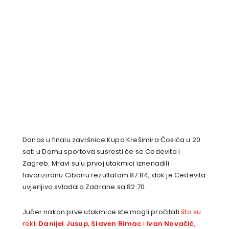
Danas u finalu završnice Kupa Krešimira Ćosića u 20
sati u Domu sportova susresti će se Cedevita i
Zagreb. Mravi su u prvoj utakmici iznenadili
favoriziranu Cibonu rezultatom 87:84, dok je Cedevita
uvjerljivo svladala Zadrane sa 82:70.
Jučer nakon prve utakmice ste mogli pročitati
što su
rekli
Danijel Jusup
,
Slaven Rimac
i
Ivan Novačić
,