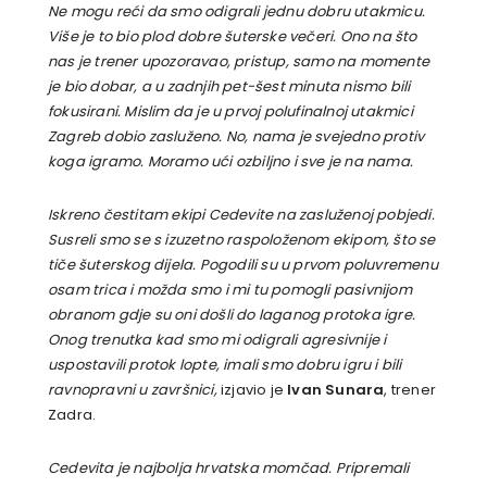
Ne mogu reći da smo odigrali jednu dobru utakmicu.
Više je to bio plod dobre šuterske večeri. Ono na što
nas je trener upozoravao, pristup, samo na momente
je bio dobar, a u zadnjih pet-šest minuta nismo bili
fokusirani. Mislim da je u prvoj polufinalnoj utakmici
Zagreb dobio zasluženo. No, nama je svejedno protiv
koga igramo. Moramo ući ozbiljno i sve je na nama.
Iskreno čestitam ekipi Cedevite na zasluženoj pobjedi.
Susreli smo se s izuzetno raspoloženom ekipom, što se
tiče šuterskog dijela. Pogodili su u prvom poluvremenu
osam trica i možda smo i mi tu pomogli pasivnijom
obranom gdje su oni došli do laganog protoka igre.
Onog trenutka kad smo mi odigrali agresivnije i
uspostavili protok lopte, imali smo dobru igru i bili
ravnopravni u završnici,
izjavio je
Ivan Sunara
, trener
Zadra.
Cedevita je najbolja hrvatska momčad. Pripremali