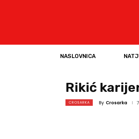
NASLOVNICA
NATJ
Rikić karij
By
Crosarka
CROSARKA
7