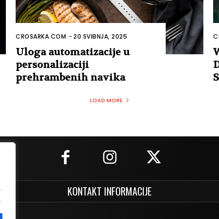
CROSARKA.COM
-
20 SVIBNJA, 2025
C
Uloga automatizacije u
W
personalizaciji
D
prehrambenih navika
S
LOAD MORE
.
KONTAKT INFORMACIJE
.