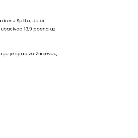
dresu Splita, da bi
je ubacivao 13,9 poena uz
oga je igrao za Zrinjevac,