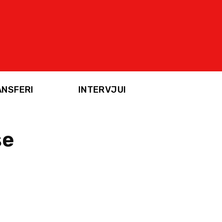
ANSFERI
INTERVJUI
še