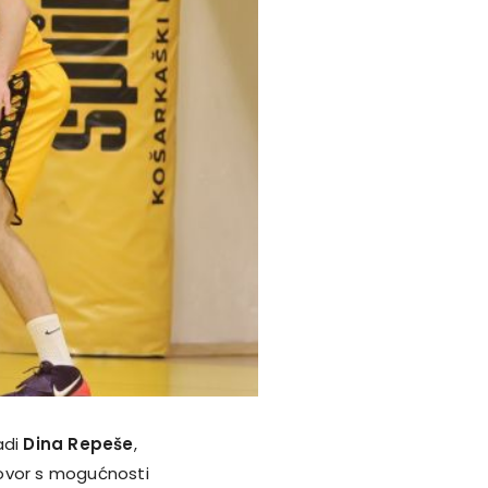
adi
Dina Repeše
,
govor s mogućnosti