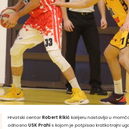
Hrvatski centar
Robert Rikić
karijeru nastavlja u momč
odnosno
USK Prahi
s kojom je potpisao kratkotrajni u