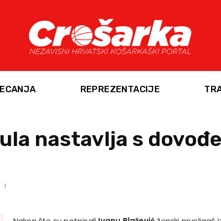
ECANJA
REPREZENTACIJE
TR
ula nastavlja s dovođ
Nakon što su potpisali
Ivanu Blažević
ženski prvoligaš i