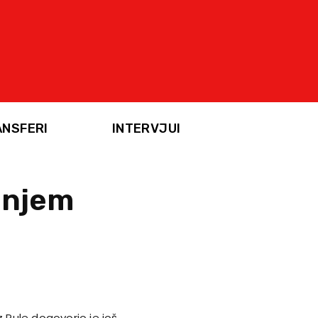
ANSFERI
INTERVJUI
enjem
z Pule dogovorio je još