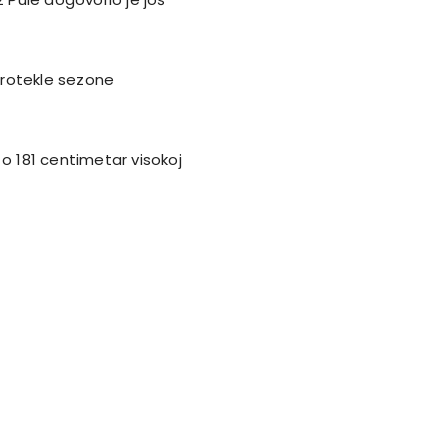
protekle sezone
 o 181 centimetar visokoj