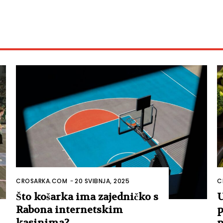
CROSARKA.COM
-
20 SVIBNJA, 2025
C
Što košarka ima zajedničko s
U
Rabona internetskim
p
kasinima?
p