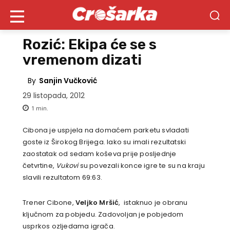
Rozić: Ekipa će se s
vremenom dizati
By
Sanjin Vučković
29 listopada, 2012
1
min.
Cibona je uspjela na domaćem parketu svladati
goste iz Širokog Brijega. Iako su imali rezultatski
zaostatak od sedam koševa prije posljednje
četvrtine,
Vukovi
su povezali konce igre te su na kraju
slavili rezultatom 69:63.
Trener Cibone,
Veljko Mršić
, istaknuo je obranu
ključnom za pobjedu. Zadovoljan je pobjedom
usprkos ozljedama igrača.