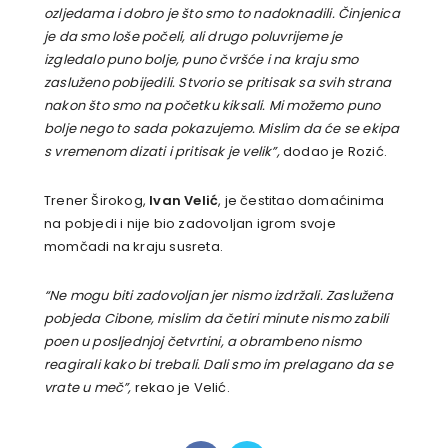
ozljedama i dobro je što smo to nadoknadili. Činjenica
je da smo loše počeli, ali drugo poluvrijeme je
izgledalo puno bolje, puno čvršće i na kraju smo
zasluženo pobijedili. Stvorio se pritisak sa svih strana
nakon što smo na početku kiksali. Mi možemo puno
bolje nego to sada pokazujemo. Mislim da će se ekipa
s vremenom dizati i pritisak je velik”,
dodao je Rozić.
Trener Širokog,
Ivan Velić
, je čestitao domaćinima
na pobjedi i nije bio zadovoljan igrom svoje
momčadi na kraju susreta.
“Ne mogu biti zadovoljan jer nismo izdržali. Zaslužena
pobjeda Cibone, mislim da četiri minute nismo zabili
poen u posljednjoj četvrtini, a obrambeno nismo
reagirali kako bi trebali. Dali smo im prelagano da se
vrate u meč”,
rekao je Velić.