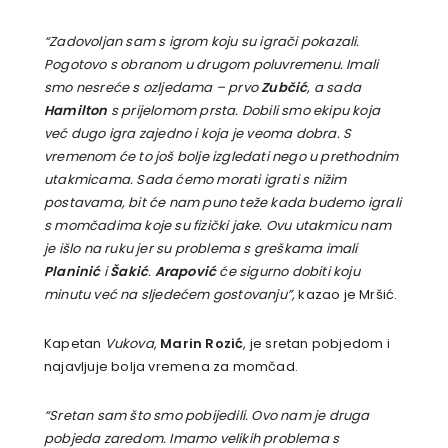
“Zadovoljan sam s igrom koju su igrači pokazali.
Pogotovo s obranom u drugom poluvremenu. Imali
smo nesreće s ozljedama – prvo
Zubčić
, a sada
Hamilton
s prijelomom prsta. Dobili smo ekipu koja
već dugo igra zajedno i koja je veoma dobra. S
vremenom će to još bolje izgledati nego u prethodnim
utakmicama. Sada ćemo morati igrati s nižim
postavama, bit će nam puno teže kada budemo igrali
s momčadima koje su fizički jake. Ovu utakmicu nam
je išlo na ruku jer su problema s greškama imali
Planinić
i
Šakić
.
Arapović
će sigurno dobiti koju
minutu već na sljedećem gostovanju”,
kazao je Mršić.
Kapetan
Vukova
,
Marin Rozić
, je sretan pobjedom i
najavljuje bolja vremena za momčad.
“Sretan sam što smo pobijedili. Ovo nam je druga
pobjeda zaredom. Imamo velikih problema s