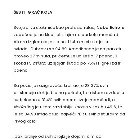
ŠESTI IGRAČ KOLA
Svoju prvu utakmicu kao profesionalac,
Naba Echols
započeo je na klupi, ali s njim na parketu momčad
Alkara izgledala je sjajno. U utakmici u kojoj su
svladali Dubravu sa 94:89, Amerikanac je na parketu
proveo 27 minuta, pri čemu je ubilježio 17 poena, 3
skoka i 5
asista
, uz sjajan šut od po 75% iz igre i za tri
poena.
Sa pozicije razigravača kreirao je 28.37% svih
asistencija dok je bio na parketu, te u istom razdoblju
sudjelovao u 31.4% svih poena svoje momčadi, a
NetRating
je u tom razdoblju iznosio visokih +49.6, te
je sa 34.98 imao drugi najveći PER u svih pet utakmica
Prvog kola.
Ipak, bitnije od svih brojki je dojam, a mladi