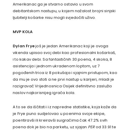
Amerikanac ga je stvarno ostavio u svom
debitantskom nastupu, u kojem nažalost brojni sinjski
ljubitelji košarke nisu mogli svjedočiti uživo.
MVP KOLA
Dylan Frye
još je jedan Amerikanac koji je ovoga
vikenda upisao svoj debi kao profesionalni košarkaš,
i to kakav debi. Sa fantastičnih 30 poena, 4 skoka, 8
asistencija i jednom ukradenom loptom, uz 7
pogođenih trica iz 8 pokušaja i sjajnim pristupom, kao
da mu je ovo stoti a ne prvi nastup u karijeri, mladi je
razigravač Vrijednosnica Osijek definitivno zaslužio
naslov najkorisnijeg igrača kola.
A to se da iščitati i iz napredne statistike, koja kaže da
je Frye puno sudjelovao u poenima svoje ekipe,
poentiravši ili kreiravši suigračima čak 47.2% svih
poena dok je bio na parketu, uz sjajan
PER
od 33.91 te