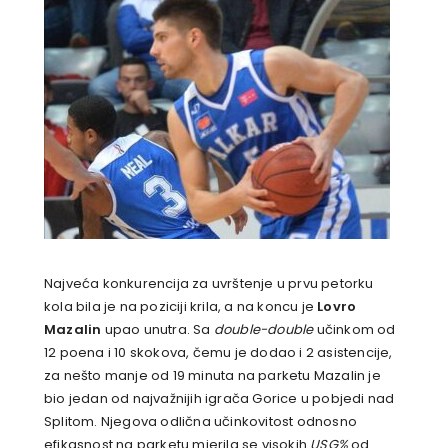
Najveća konkurencija za uvrštenje u prvu petorku
kola bila je na poziciji krila, a na koncu je
Lovro
Mazalin
upao unutra. Sa
double-double
učinkom od
12 poena i 10 skokova, čemu je dodao i 2 asistencije,
za nešto manje od 19 minuta na parketu Mazalin je
bio jedan od najvažnijih igrača Gorice u pobjedi nad
Splitom. Njegova odlična učinkovitost odnosno
efikasnost na parketu mjerila se visokih
USG%
od