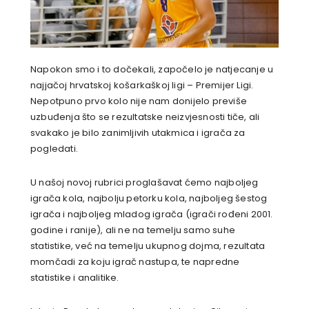
Napokon smo i to dočekali, započelo je natjecanje u
najjačoj hrvatskoj košarkaškoj ligi – Premijer Ligi.
Nepotpuno prvo kolo nije nam donijelo previše
uzbuđenja što se rezultatske neizvjesnosti tiče, ali
svakako je bilo zanimljivih utakmica i igrača za
pogledati.
U našoj novoj rubrici proglašavat ćemo najboljeg
igrača kola, najbolju petorku kola, najboljeg šestog
igrača i najboljeg mladog igrača (igrači rođeni 2001.
godine i ranije), ali ne na temelju samo suhe
statistike, već na temelju ukupnog dojma, rezultata
momčadi za koju igrač nastupa, te napredne
statistike i analitike.