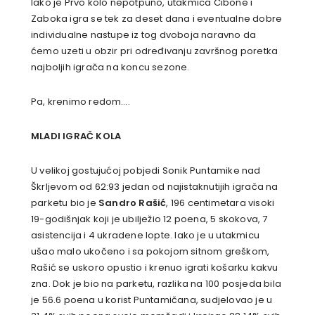
Iako je Prvo kolo nepotpuno, utakmica Cibone i
Zaboka igra se tek za deset dana i eventualne dobre
individualne nastupe iz tog dvoboja naravno da
ćemo uzeti u obzir pri određivanju završnog poretka
najboljih igrača na koncu sezone.
Pa, krenimo redom….
MLADI IGRAČ KOLA
U velikoj gostujućoj pobjedi Sonik Puntamike nad
Škrljevom od 62:93 jedan od najistaknutijih igrača na
parketu bio je
Sandro Rašić
, 196 centimetara visoki
19-godišnjak koji je ubilježio 12 poena, 5 skokova, 7
asistencija i 4 ukradene lopte. Iako je u utakmicu
ušao malo ukočeno i sa pokojom sitnom greškom,
Rašić se uskoro opustio i krenuo igrati košarku kakvu
zna. Dok je bio na parketu, razlika na 100 posjeda bila
je 56.6 poena u korist Puntamičana, sudjelovao je u