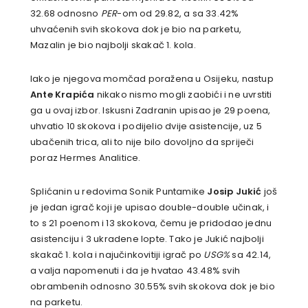
32.68 odnosno
PER
-om od 29.82, a sa 33.42%
uhvaćenih svih skokova dok je bio na parketu,
Mazalin je bio najbolji skakač 1. kola.
Iako je njegova momčad poražena u Osijeku, nastup
Ante Krapića
nikako nismo mogli zaobići i ne uvrstiti
ga u ovaj izbor. Iskusni Zadranin upisao je 29 poena,
uhvatio 10 skokova i podijelio dvije asistencije, uz 5
ubačenih trica, ali to nije bilo dovoljno da spriječi
poraz Hermes Analitice.
Splićanin u redovima Sonik Puntamike
Josip Jukić
još
je jedan igrač koji je upisao double-double učinak, i
to s 21 poenom i 13 skokova, čemu je pridodao jednu
asistenciju i 3 ukradene lopte. Tako je Jukić najbolji
skakač 1. kola i najučinkovitiji igrač po
USG%
sa 42.14,
a valja napomenuti i da je hvatao 43.48% svih
obrambenih odnosno 30.55% svih skokova dok je bio
na parketu.