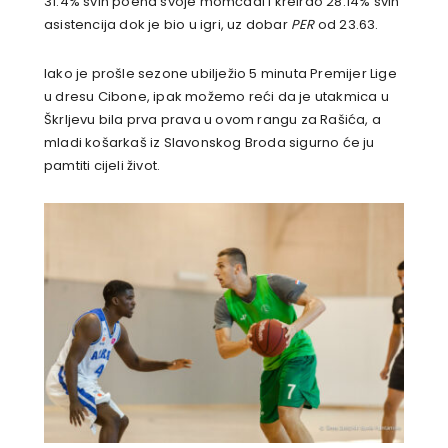
31.4% svih poena svoje momčadi i kreirao 28.14% svih
asistencija dok je bio u igri, uz dobar
PER
od 23.63.
Iako je prošle sezone ubilježio 5 minuta Premijer Lige
u dresu Cibone, ipak možemo reći da je utakmica u
Škrljevu bila prva prava u ovom rangu za Rašića, a
mladi košarkaš iz Slavonskog Broda sigurno će ju
pamtiti cijeli život.