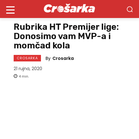
Rubrika HT Premijer lige:
Donosimo vam MVP-a i
momčad kola
By
Crosarka
CROSARKA
21 rujna, 2020
4
min.