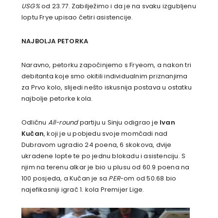
USG%
od 23.77. Zabilježimo i da je na svaku izgubljenu
loptu Frye upisao četiri asistencije.
NAJBOLJA PETORKA
Naravno, petorku započinjemo s Fryeom, a nakon tri
debitanta koje smo okitili individualnim priznanjima
za Prvo kolo, slijedi nešto iskusnija postava u ostatku
najbolje petorke kola.
Odličnu
All-round
partiju u Sinju odigrao je
Ivan
Kučan
, koji je u pobjedu svoje momčadi nad
Dubravom ugradio 24 poena, 6 skokova, dvije
ukradene lopte te po jednu blokadu i asistenciju. S
njim na terenu alkar je bio u plusu od 60.9 poena na
100 posjeda, a Kučan je sa
PER
-om od 50.68 bio
najefikasniji igrač 1. kola Premijer Lige.