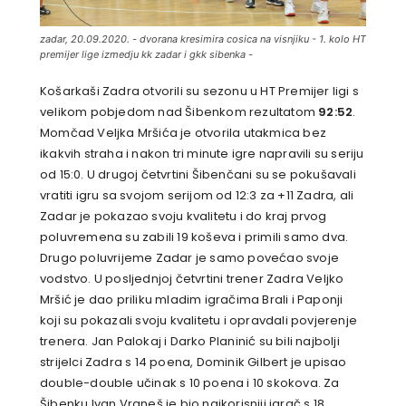
zadar, 20.09.2020. - dvorana kresimira cosica na visnjiku - 1. kolo HT
premijer lige izmedju kk zadar i gkk sibenka -
Košarkaši Zadra otvorili su sezonu u HT Premijer ligi s
velikom pobjedom nad Šibenkom rezultatom
92:52
.
Momčad Veljka Mršića je otvorila utakmica bez
ikakvih straha i nakon tri minute igre napravili su seriju
od 15:0. U drugoj četvrtini Šibenčani su se pokušavali
vratiti igru sa svojom serijom od 12:3 za +11 Zadra, ali
Zadar je pokazao svoju kvalitetu i do kraj prvog
poluvremena su zabili 19 koševa i primili samo dva.
Drugo poluvrijeme Zadar je samo povećao svoje
vodstvo. U posljednjoj četvrtini trener Zadra Veljko
Mršić je dao priliku mladim igračima Brali i Paponji
koji su pokazali svoju kvalitetu i opravdali povjerenje
trenera. Jan Palokaj i Darko Planinić su bili najbolji
strijelci Zadra s 14 poena, Dominik Gilbert je upisao
double-double učinak s 10 poena i 10 skokova. Za
Šibenku Ivan Vraneš je bio najkorisniji igrač s 18