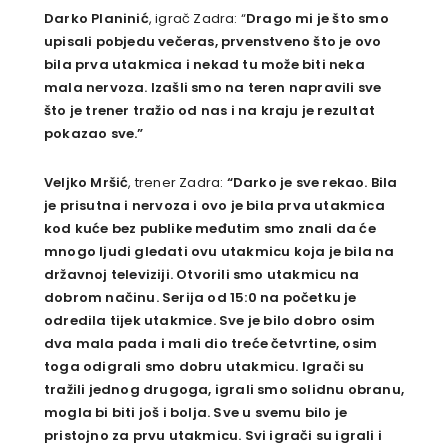
Darko Planinić
, igrač Zadra: “
Drago mi je što smo
upisali pobjedu večeras, prvenstveno što je ovo
bila prva utakmica i nekad tu može biti neka
mala nervoza. Izašli smo na teren napravili sve
što je trener tražio od nas i na kraju je rezultat
pokazao sve.”
Veljko Mršić
, trener Zadra:
“Darko je sve rekao. Bila
je prisutna i nervoza i ovo je bila prva utakmica
kod kuće bez publike međutim smo znali da će
mnogo ljudi gledati ovu utakmicu koja je bila na
državnoj televiziji. Otvorili smo utakmicu na
dobrom načinu. Serija od 15:0 na početku je
odredila tijek utakmice. Sve je bilo dobro osim
dva mala pada i mali dio treće četvrtine, osim
toga odigrali smo dobru utakmicu. Igrači su
tražili jednog drugoga, igrali smo solidnu obranu,
mogla bi biti još i bolja. Sve u svemu bilo je
pristojno za prvu utakmicu. Svi igrači su igrali i