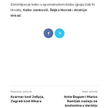
Zanimljivo je kako u spomenutom klubu igraju čak tri
Hrvata,
Saša Janković
,
Željko Novak
i
Andrija
Hrkač
.
Previous article
Next article
Kvarner kod Jollyja,
Ante Đugum i Marko
Zagreb kod Alkara
Ramljak nadaju se
bodovima u derbiju