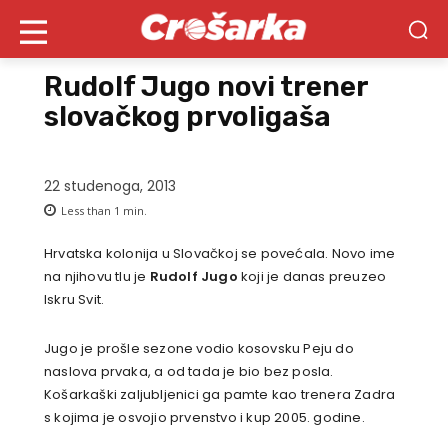
Rudolf Jugo novi trener
slovačkog prvoligaša
22 studenoga, 2013
Less than 1
min.
Hrvatska kolonija u Slovačkoj se povećala. Novo ime
na njihovu tlu je
Rudolf Jugo
koji je danas preuzeo
Iskru Svit.
Jugo je prošle sezone vodio kosovsku Peju do
naslova prvaka, a od tada je bio bez posla.
Košarkaški zaljubljenici ga pamte kao trenera Zadra
s kojima je osvojio prvenstvo i kup 2005. godine.