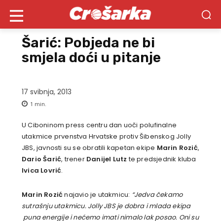
Šarić: Pobjeda ne bi
smjela doći u pitanje
17 svibnja, 2013
1
min.
U Ciboninom press centru dan uoči polufinalne
utakmice prvenstva Hrvatske protiv Šibenskog Jolly
JBS, javnosti su se obratili kapetan ekipe
Marin Rozić
,
Dario Šarić
, trener
Danijel Lutz
te predsjednik kluba
Ivica Lovrić
.
Marin Rozić
najavio je utakmicu:
“Jedva čekamo
sutrašnju utakmicu. Jolly JBS je dobra i mlada ekipa
puna energije i nećemo imati nimalo lak posao. Oni su