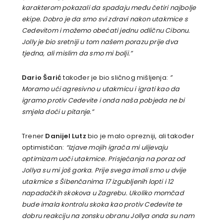
karakterom pokazali da spadaju među četiri najbolje
ekipe. Dobro je da smo svi zdravi nakon utakmice s
Cedevitom i možemo obećati jednu odličnu Cibonu.
Jolly je bio sretniji u tom našem porazu prije dva
tjedna, ali mislim da smo mi bolji.”
Dario Šarić
također je bio sličnog mišljenja:
”
Moramo ući agresivno u utakmicu i igrati kao da
igramo protiv Cedevite i onda naša pobjeda ne bi
smjela doći u pitanje.”
Trener
Danijel Lutz
bio je malo oprezniji, ali također
optimističan:
“Izjave mojih igrača mi ulijevaju
optimizam uoči utakmice. Prisjećanja na poraz od
Jollya su mi još gorka. Prije svega imali smo u dvije
utakmice s Šibenčanima 17 izgubljenih lopti i 12
napadačkih skokova u Zagrebu. Ukoliko momčad
bude imala kontrolu skoka kao protiv Cedevite te
dobru reakciju na zonsku obranu Jollya onda su nam