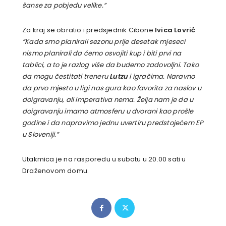
šanse za pobjedu velike.”
Za kraj se obratio i predsjednik Cibone
Ivica Lovrić
:
“Kada smo planirali sezonu prije desetak mjeseci
nismo planirali da ćemo osvojiti kup i biti prvi na
tablici, a to je razlog više da budemo zadovoljni. Tako
da mogu čestitati treneru
Lutzu
i igračima. Naravno
da prvo mjesto u ligi nas gura kao favorita za naslov u
doigravanju, ali imperativa nema. Želja nam je da u
doigravanju imamo atmosferu u dvorani kao prošle
godine i da napravimo jednu uvertiru predstojećem EP
u Sloveniji.”
Utakmica je na rasporedu u subotu u 20.00 sati u
Draženovom domu.