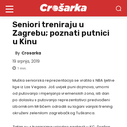
Seniori treniraju u
Zagrebu; poznati putnici
u Kinu
By
Crosarka
19 srpnja, 2019
1
min.
Muška seniorska reprezentacija se vratila s NBA ljetne
lige iz Las Vegasa. Još uvijek puni dojmova, umorni
od putovanja i mijenjanja vremenskih zona, isti dan
po dolasku s putovanja reprezentativci predvođeni
izbornikom Mršićem odradili su lagani vanjski trening
okruženi zelenilom zagrebačkog Tuškanca.
Zatim su s treninzima vrijedno nastavili u KC „Dražen