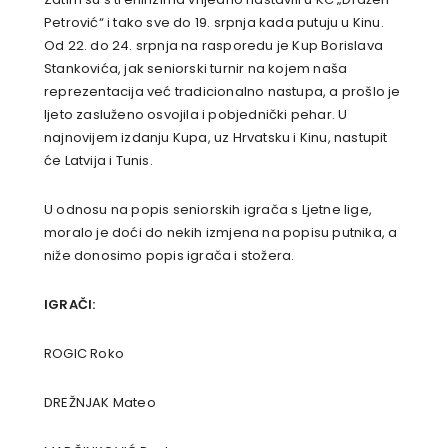
Petrović“ i tako sve do 19. srpnja kada putuju u Kinu.
Od 22. do 24. srpnja na rasporedu je Kup Borislava
Stankovića, jak seniorski turnir na kojem naša
reprezentacija već tradicionalno nastupa, a prošlo je
ljeto zasluženo osvojila i pobjednički pehar. U
najnovijem izdanju Kupa, uz Hrvatsku i Kinu, nastupit
će Latvija i Tunis.
U odnosu na popis seniorskih igrača s Ljetne lige,
moralo je doći do nekih izmjena na popisu putnika, a
niže donosimo popis igrača i stožera.
IGRAČI:
ROGIC Roko
DREŽNJAK Mateo