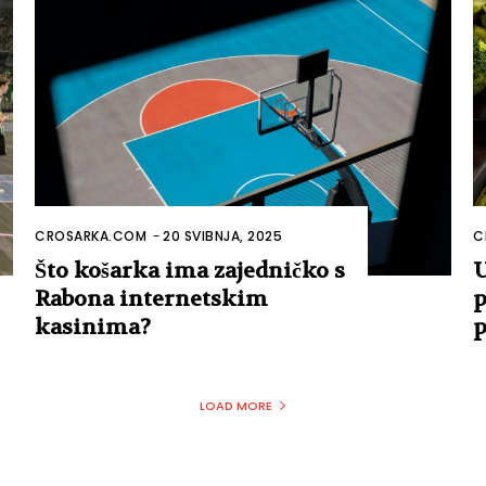
CROSARKA.COM
-
20 SVIBNJA, 2025
C
Što košarka ima zajedničko s
U
Rabona internetskim
p
kasinima?
p
LOAD MORE