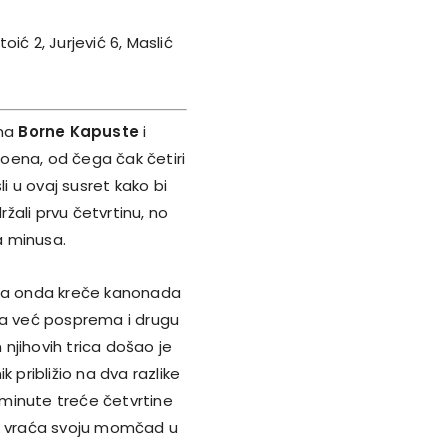
oić 2, Jurjević 6, Maslić
ama
Borne Kapuste
i
poena, od čega čak četiri
i u ovaj susret kako bi
ržali prvu četvrtinu, no
a minusa.
, a onda kreče kanonada
da već posprema i drugu
njihovih trica došao je
 približio na dva razlike
ri minute treće četvrtine
ko vraća svoju momčad u