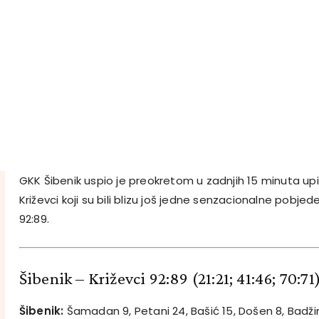
GKK Šibenik uspio je preokretom u zadnjih 15 minuta upi
Križevci koji su bili blizu još jedne senzacionalne pobje
92:89.
Šibenik – Križevci 92:89
(21:21; 41:46; 70:71
Šibenik:
Šamadan 9, Petani 24, Bašić 15, Došen 8, Badži