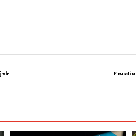
bjede
Poznati su