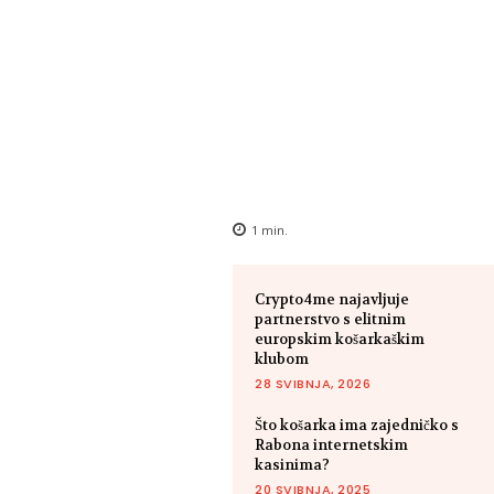
1
min.
Crypto4me najavljuje
partnerstvo s elitnim
europskim košarkaškim
klubom
28 SVIBNJA, 2026
Što košarka ima zajedničko s
Rabona internetskim
kasinima?
20 SVIBNJA, 2025