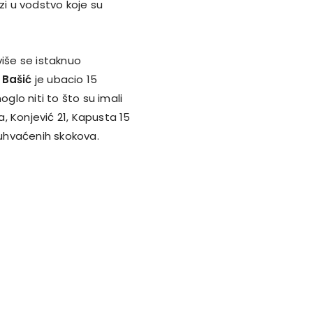
zi u vodstvo koje su
više se istaknuo
Bašić
je ubacio 15
glo niti to što su imali
, Konjević 21, Kapusta 15
 uhvaćenih skokova.