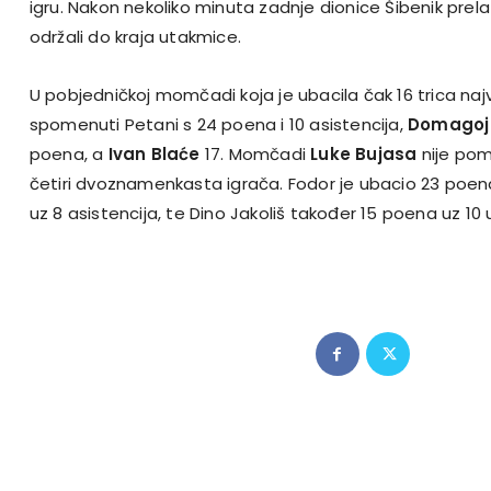
igru. Nakon nekoliko minuta zadnje dionice Šibenik prela
održali do kraja utakmice.
U pobjedničkoj momčadi koja je ubacila čak 16 trica naj
spomenuti Petani s 24 poena i 10 asistencija,
Domagoj 
poena, a
Ivan Blaće
17. Momčadi
Luke Bujasa
nije pomo
četiri dvoznamenkasta igrača.
Fodor je ubacio 23 poena
uz 8 asistencija, te Dino Jakoliš također 15 poena uz 10