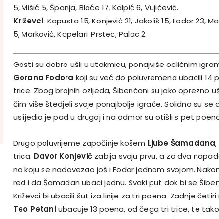
5, Mišić 5, Španja, Blaće 17, Kalpić 6, Vujičević.
Križevci:
Kapusta 15, Konjević 21, Jakoliš 15, Fodor 23, Mat
5, Marković, Kapelari, Prstec, Palac 2.
Gosti su dobro ušli u utakmicu, ponajviše odličnim igr
Gorana Fodora
koji su već do poluvremena ubacili 14 
trice. Zbog brojnih ozljeda, Šibenčani su jako oprezno ušl
čim više štedjeli svoje ponajbolje igrače. Solidno su se d
uslijedio je pad u drugoj i na odmor su otišli s pet poen
Drugo poluvrijeme započinje košem
Ljube Šamadana
trica.
Davor Konjević
zabija svoju prvu, a za dva napa
na koju se nadovezao još i Fodor jednom svojom. Nakon 
red i da Šamadan ubaci jednu. Svaki put dok bi se Šibenik
Križevci bi ubacili šut iza linije za tri poena. Zadnje četi
Teo Petani
ubacuje 13 poena, od čega tri trice, te ta