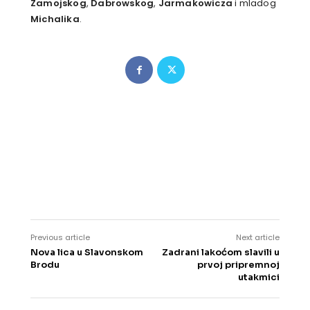
Zamojskog
,
Dabrowskog
,
Jarmakowicza
i mladog
Michalika
.
Previous article
Next article
Nova lica u Slavonskom
Zadrani lakoćom slavili u
Brodu
prvoj pripremnoj
utakmici