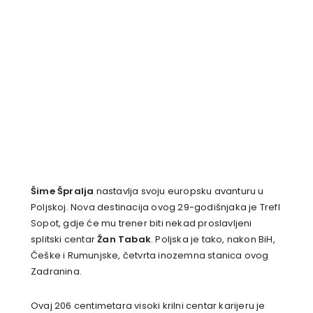
Šime Špralja
nastavlja svoju europsku avanturu u
Poljskoj. Nova destinacija ovog 29-godišnjaka je Trefl
Sopot, gdje će mu trener biti nekad proslavljeni
splitski centar
Žan Tabak
. Poljska je tako, nakon BiH,
Češke i Rumunjske, četvrta inozemna stanica ovog
Zadranina.
Ovaj 206 centimetara visoki krilni centar karijeru je