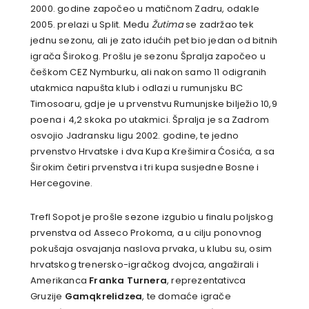
2000. godine započeo u matičnom Zadru, odakle
2005. prelazi u Split. Među
Žutima
se zadržao tek
jednu sezonu, ali je zato idućih pet bio jedan od bitnih
igrača Širokog. Prošlu je sezonu Špralja započeo u
češkom CEZ Nymburku, ali nakon samo 11 odigranih
utakmica napušta klub i odlazi u rumunjsku BC
Timosoaru, gdje je u prvenstvu Rumunjske bilježio 10,9
poena i 4,2 skoka po utakmici. Špralja je sa Zadrom
osvojio Jadransku ligu 2002. godine, te jedno
prvenstvo Hrvatske i dva Kupa Krešimira Ćosića, a sa
Širokim četiri prvenstva i tri kupa susjedne Bosne i
Hercegovine.
Trefl Sopot je prošle sezone izgubio u finalu poljskog
prvenstva od Asseco Prokoma, a u cilju ponovnog
pokušaja osvajanja naslova prvaka, u klubu su, osim
hrvatskog trenersko-igračkog dvojca, angažirali i
Amerikanca
Franka Turnera
, reprezentativca
Gruzije
Gamqkrelidzea
, te domaće igrače