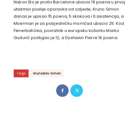
Nakon što je protiv Barcelone ubacio 16 poena u prvoj
utakmici poslije oporavka od ozljede, Kruno Simon
danas je upisao 15 poena, 5 skokova i 6 asistencija, a
Moerman je za pobjedničku momčad ubacio 25. Kod
Fenerbahčea, povratnik u europsku košarku Marko
Gudurić postigao je 12, a Dyshawn Pierre 16 poena.
Tags
Krunoslav Simon