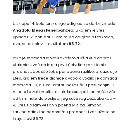
U sklopu 14. kola turske lige odigrao se derbi između
Anadolu Efesa
i
Fenerbahčea
, u kojem je Efes
upisao i 12. pobjedu u isto toliko odigranih utakmica,
ovaj su put slavili rezultatom
85:72.
Iako je momčad Igora Kokoškova ušla vrlo dobro u
utakmicu, već do kraja prve četvrtine rezultatsku
prednost, doduše tek s par poena razlike, preuzeo je
Efes. Krajem treće dionice dvoboja vodila je domaća
momčad +9, a žuto-crni su bolje ušli u posljednjih 10
minuta te zakomplicirali utakmicu. Ipak, na nešto više
od tri minute do posljednjeg sučevog zvižduka kod –
4, Efes s osam vezanih poena Micića, Simona i
Larkina odlazi na nedostižnu prednost i zasluženo na
kraju slavi 85:72.