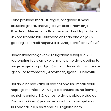
Kako prenose mediji iz regije, pregovori između
aktualnog Partizanovog playmakera
Nemanje
Gordića
i
Mornara iz Bara
su u podmakloj fazi te bi
uskoro trebalo biti i službeno obznanjeno da je 32-
godišnji košarkaš najnovija akvizicija braće Pavićević.
Bosanskohercegovački razigravač osvojio je 2013.
regionalnu ligu s crno-bijelima, a prije dvije godine to
mu je uspjelo i s podgoričkom Budućnosti. U karijeri je
igrao i za Lottomaticu, Azovmash, Igokeu, Cedevitu.
Barani čine sve kako bi ove sezone ušli među četiri
najbolje momčadi ABA lige, a trenutno su na četvrtoj
poziciji s omjeru 8:2, odnosno dvije pobjede više od
Partizana. Gordić je ove sezone bio na prosjeku od
10,1 poena uz 3,6 asistencija u regionalnom