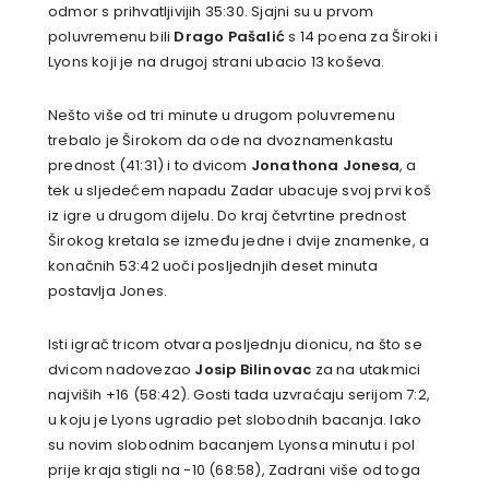
odmor s prihvatljivijih 35:30. Sjajni su u prvom
poluvremenu bili
Drago Pašalić
s 14 poena za Široki i
Lyons koji je na drugoj strani ubacio 13 koševa.
Nešto više od tri minute u drugom poluvremenu
trebalo je Širokom da ode na dvoznamenkastu
prednost (41:31) i to dvicom
Jonathona Jonesa
, a
tek u sljedećem napadu Zadar ubacuje svoj prvi koš
iz igre u drugom dijelu. Do kraj četvrtine prednost
Širokog kretala se između jedne i dvije znamenke, a
konačnih 53:42 uoči posljednjih deset minuta
postavlja Jones.
Isti igrač tricom otvara posljednju dionicu, na što se
dvicom nadovezao
Josip Bilinovac
za na utakmici
najviših +16 (58:42). Gosti tada uzvraćaju serijom 7:2,
u koju je Lyons ugradio pet slobodnih bacanja. Iako
su novim slobodnim bacanjem Lyonsa minutu i pol
prije kraja stigli na -10 (68:58), Zadrani više od toga