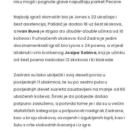
nisu mogli i pognute glave napuštaju parket Pecare.
Najbolji igrač domaćih bio je Jones s 22 ubačaja i
šest asistencija, Pašalić je dodao 18 uz šest skokova,
a
Ivan Buva
je stigao do
double-double
učinka od 10
koševa i 11 uhvaćenih skokova. Kod Zadra je jedini
dvoznamenkasti igrač bio Lyons s 24 poena, a vrijedi
istaknuti i vrlo borbenog
Josipa Sobina
, koji je učinku
od šest poena nadodao 12 skokova i tri blokade.
Zadrani su tako ubilježili i svoj deseti poraz u
posljednjih 11 utakmica, te su po sedmi puta u
posljednjih devet susreta zaustavljeni na manje od 60
ubačenih koševa. Široki je do pobjede došao
potpuno zasluženo, a potvrda tome je i da su u većini
statističkih kategorija u potpunosti nadigrali Zadrane,
kao u broju skokova, osvojenih i izgubljenih lopti, kao i
šutu s crte slobodnih bacanja i iz igre.