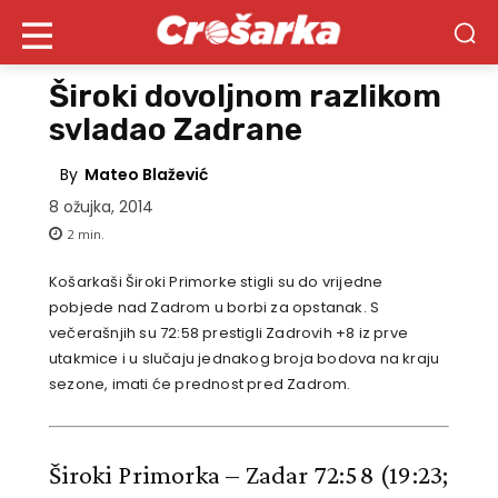
Široki dovoljnom razlikom
svladao Zadrane
By
Mateo Blažević
8 ožujka, 2014
2
min.
Košarkaši Široki Primorke stigli su do vrijedne
pobjede nad Zadrom u borbi za opstanak. S
večerašnjih su 72:58 prestigli Zadrovih +8 iz prve
utakmice i u slučaju jednakog broja bodova na kraju
sezone, imati će prednost pred Zadrom.
Široki Primorka – Zadar 72:58
(19:23;