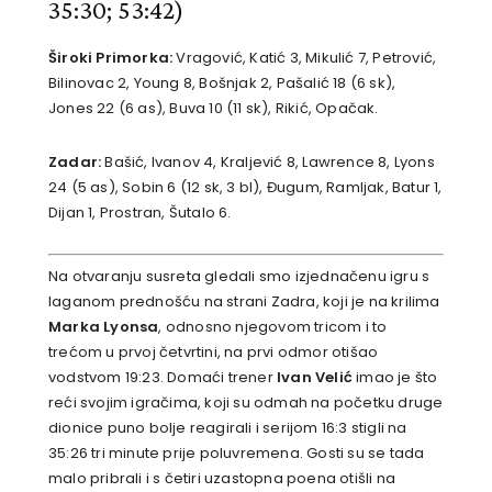
35:30; 53:42)
Široki Primorka:
Vragović, Katić 3, Mikulić 7, Petrović,
Bilinovac 2, Young 8, Bošnjak 2, Pašalić 18 (6 sk),
Jones 22 (6 as), Buva 10 (11 sk), Rikić, Opačak.
Zadar:
Bašić, Ivanov 4, Kraljević 8, Lawrence 8, Lyons
24 (5 as), Sobin 6 (12 sk, 3 bl), Đugum, Ramljak, Batur 1,
Dijan 1, Prostran, Šutalo 6.
Na otvaranju susreta gledali smo izjednačenu igru s
laganom prednošću na strani Zadra, koji je na krilima
Marka Lyonsa
, odnosno njegovom tricom i to
trećom u prvoj četvrtini, na prvi odmor otišao
vodstvom 19:23. Domaći trener
Ivan Velić
imao je što
reći svojim igračima, koji su odmah na početku druge
dionice puno bolje reagirali i serijom 16:3 stigli na
35:26 tri minute prije poluvremena. Gosti su se tada
malo pribrali i s četiri uzastopna poena otišli na