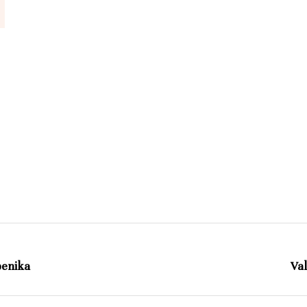
benika
Val