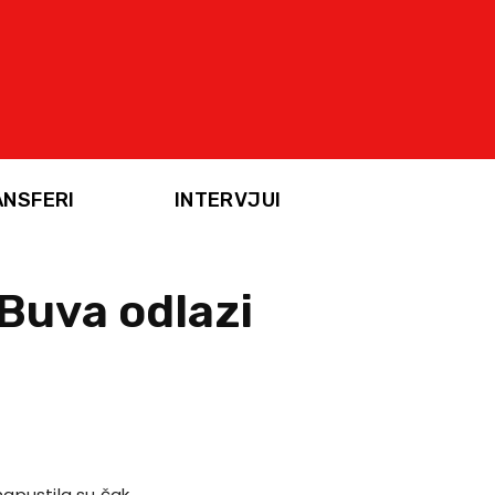
ANSFERI
INTERVJUI
 Buva odlazi
apustila su čak