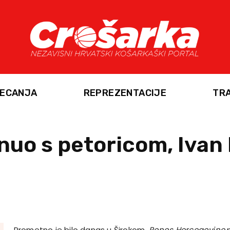
ECANJA
REPREZENTACIJE
TR
inuo s petoricom, Ivan
Prometno je bilo danas u Širokom.
Ponos Hercegovine
n