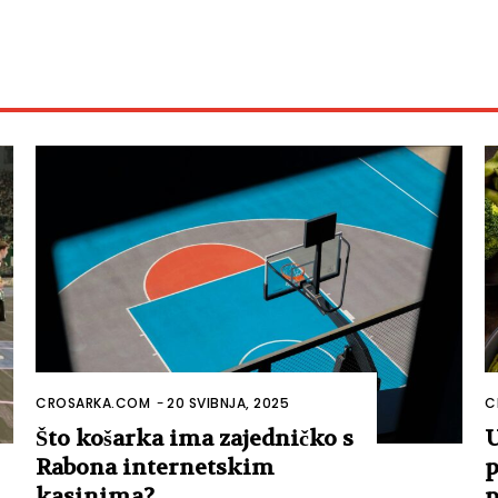
CROSARKA.COM
-
20 SVIBNJA, 2025
C
Što košarka ima zajedničko s
U
Rabona internetskim
p
kasinima?
p