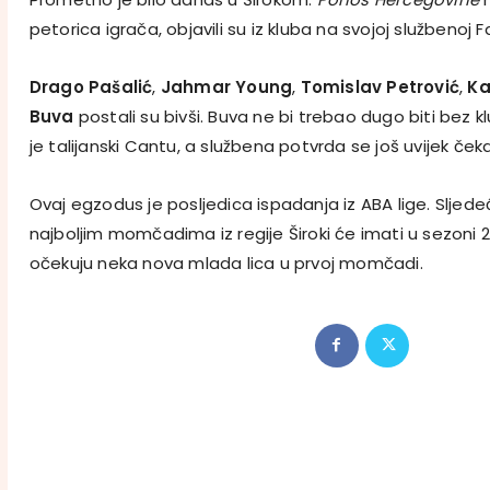
petorica igrača, objavili su iz kluba na svojoj službenoj 
Drago Pašalić
,
Jahmar Young
,
Tomislav Petrović
,
Ka
Buva
postali su bivši. Buva ne bi trebao dugo biti bez 
je talijanski Cantu, a službena potvrda se još uvijek čeka
Ovaj egzodus je posljedica ispadanja iz ABA lige. Sljedeć
najboljim momčadima iz regije Široki će imati u sezoni 2
očekuju neka nova mlada lica u prvoj momčadi.