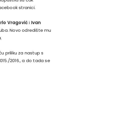
Facebook stranici.
rlo Vragović
i
Ivan
kluba. Novo odredište mu
.
u priliku za nastup s
015./2016., a do tada se