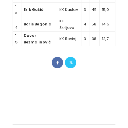
1
Erik Gušić
KK Kastav
3
45
15,0
3
1
KK
Boris Begonja
4
58
14,5
4
Škrljevo
1
Davor
KK Rovinj
3
38
12,7
5
Bezmalinović