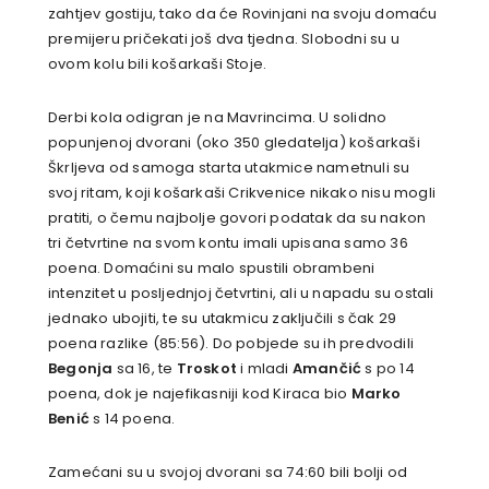
zahtjev gostiju, tako da će Rovinjani na svoju domaću
premijeru pričekati još dva tjedna. Slobodni su u
ovom kolu bili košarkaši Stoje.
Derbi kola odigran je na Mavrincima. U solidno
popunjenoj dvorani (oko 350 gledatelja) košarkaši
Škrljeva od samoga starta utakmice nametnuli su
svoj ritam, koji košarkaši Crikvenice nikako nisu mogli
pratiti, o čemu najbolje govori podatak da su nakon
tri četvrtine na svom kontu imali upisana samo 36
poena. Domaćini su malo spustili obrambeni
intenzitet u posljednjoj četvrtini, ali u napadu su ostali
jednako ubojiti, te su utakmicu zaključili s čak 29
poena razlike (85:56). Do pobjede su ih predvodili
Begonja
sa 16, te
Troskot
i mladi
Amančić
s po 14
poena, dok je najefikasniji kod Kiraca bio
Marko
Benić
s 14 poena.
Zamećani su u svojoj dvorani sa 74:60 bili bolji od