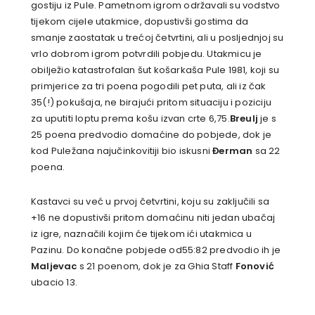
gostiju iz Pule. Pametnom igrom održavali su vodstvo
tijekom cijele utakmice, dopustivši gostima da
smanje zaostatak u trećoj četvrtini, ali u posljednjoj su
vrlo dobrom igrom potvrdili pobjedu. Utakmicu je
obilježio katastrofalan šut košarkaša Pule 1981, koji su
primjerice za tri poena pogodili pet puta, ali iz čak
35(!) pokušaja, ne birajući pritom situaciju i poziciju
za uputiti loptu prema košu izvan crte 6,75.
Breulj
je s
25 poena predvodio domaćine do pobjede, dok je
kod Puležana najučinkovitiji bio iskusni
Đerman
sa 22
poena.
Kastavci su već u prvoj četvrtini, koju su zaključili sa
+16 ne dopustivši pritom domaćinu niti jedan ubačaj
iz igre, naznačili kojim će tijekom ići utakmica u
Pazinu. Do konačne pobjede od55:82 predvodio ih je
Maljevac
s 21 poenom, dok je za Ghia Staff
Fonović
ubacio 13.