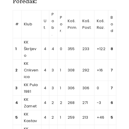
Poredak:
P
P
B
U
o
Koš.
Koš.
Koš.
#
Klub
o
o
t.
b
Prim.
Post.
Raz.
r.
d
.
KK
1
Škrljev
4
4
0
355
233
+122
8
o
KK
2
Crikven
4
3
1
308
292
+16
7
ica
KK Pula
3
4
3
1
306
306
0
7
1981
KK
4
4
2
2
268
271
-3
6
Zamet
KK
5
4
2
1
259
213
+46
5
Kastav
KK