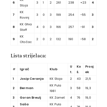
6
3
1
2
261
238
+23
4
Stoja
KK
7
3
0
3
199
254
-55
3
Rovinj
KK Ghia
8
4
0
3
166
257
-91
3
Staff
KK
9
2
0
2
132
190
-58
2
Otočac
Lista strijelaca:
U
Ko
Prosj
#
Igrač
Klub
t.
š.
ek
1
Josip Ceranja
KK Stoja
2
43
21,5
KK Pula
2
Đerman
3
58
19,3
1981
3
Goran Breulj
KK Zamet
4
76
19,0
Saša
KK Pula
3
4
76
19,0