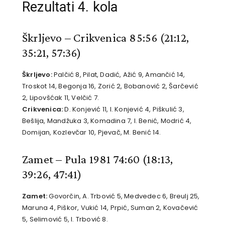
Rezultati 4. kola
Škrljevo – Crikvenica 85:56
(21:12,
35:21, 57:36)
Škrljevo:
Palčić 8, Pilat, Dadić, Ažić 9, Amančić 14,
Troskot 14, Begonja 16, Zorić 2, Bobanović 2, Šarčević
2, Lipovšćak 11, Velčić 7.
Crikvenica:
D. Konjević 11, I. Konjević 4, Piškulić 3,
Bešlija, Mandžuka 3, Komadina 7, I. Benić, Modrić 4,
Domijan, Kozlevčar 10, Pjevač, M. Benić 14.
Zamet – Pula 1981 74:60
(18:13,
39:26, 47:41)
Zamet:
Govorčin, A. Trbović 5, Medvedec 6, Breulj 25,
Maruna 4, Piškor, Vukić 14, Prpić, Suman 2, Kovačević
5, Selimović 5, I. Trbović 8.