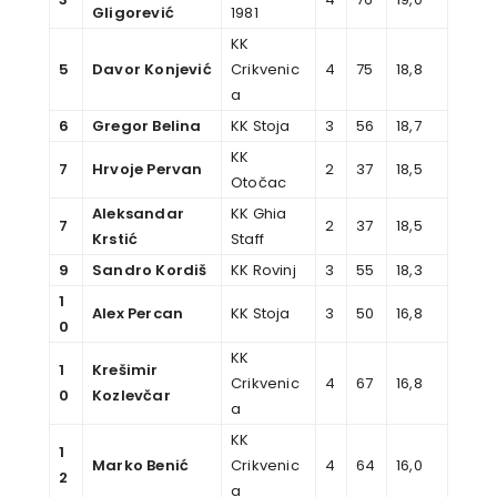
Gligorević
1981
KK
5
Davor Konjević
Crikvenic
4
75
18,8
a
6
Gregor Belina
KK Stoja
3
56
18,7
KK
7
Hrvoje Pervan
2
37
18,5
Otočac
Aleksandar
KK Ghia
7
2
37
18,5
Krstić
Staff
9
Sandro Kordiš
KK Rovinj
3
55
18,3
1
Alex Percan
KK Stoja
3
50
16,8
0
KK
1
Krešimir
Crikvenic
4
67
16,8
0
Kozlevčar
a
KK
1
Marko Benić
Crikvenic
4
64
16,0
2
a