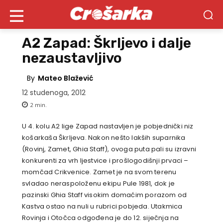
A2 Zapad: Škrljevo i dalje
nezaustavljivo
By
Mateo Blažević
12 studenoga, 2012
2
min.
U 4. kolu A2 lige Zapad nastavljen je pobjednički niz
košarkaša Škrljeva. Nakon nešto lakših suparnika
(Rovinj, Zamet, Ghia Staff), ovoga puta pali su izravni
konkurenti za vrh ljestvice i prošlogodišnji prvaci –
momčad Crikvenice. Zamet je na svom terenu
svladao neraspoloženu ekipu Pule 1981, dok je
pazinski Ghia Staff visokim domaćim porazom od
Kastva ostao na nuli u rubrici pobjeda. Utakmica
Rovinja i Otočca odgođena je do 12. siječnja na