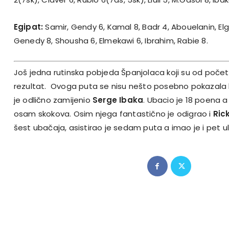
Egipat:
Samir, Gendy 6, Kamal 8, Badr 4, Abouelanin, El
Genedy 8, Shousha 6, Elmekawi 6, Ibrahim, Rabie 8.
Još jedna rutinska pobjeda Španjolaca koji su od početk
rezultat. Ovoga puta se nisu nešto posebno pokazala b
je odlično zamijenio
Serge Ibaka
. Ubacio je 18 poena a
osam skokova. Osim njega fantastično je odigrao i
Ric
šest ubačaja, asistirao je sedam puta a imao je i pet ul