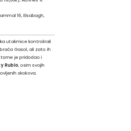
gammal 16, Elsabagh,
a utakmice kontrolirali
raća Gasol, ali zato ih
 tome je pridodao i
ky Rubio
, osim svojih
ovljenih skokova.