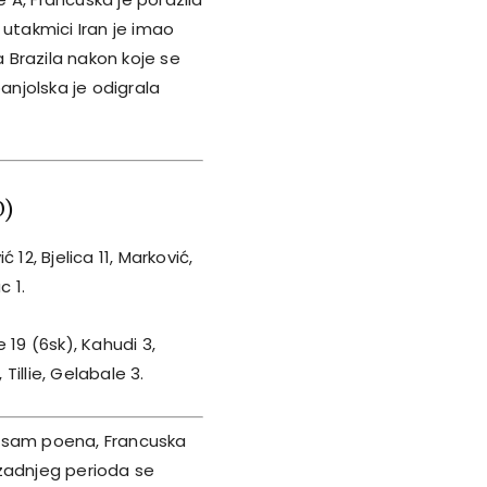
 utakmici Iran je imao
a Brazila nakon koje se
Španjolska je odigrala
0)
12, Bjelica 11, Marković,
c 1.
 19 (6sk), Kahudi 3,
Tillie, Gelabale 3.
 osam poena, Francuska
a zadnjeg perioda se