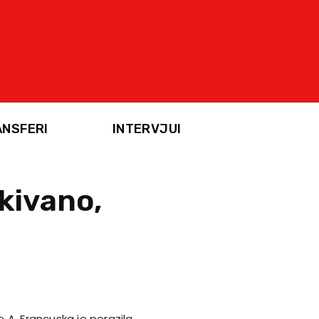
ANSFERI
INTERVJUI
ekivano,
 A, Francuska je porazila