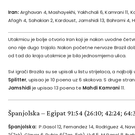
Iran:
Arghavan 4, Mashayekhi, Yakhchali 6, Kamrani 11, 
Afagh 4, Sahakian 2, Kardoust, Jamshidi 13, Bahrami 4, 
Utakmicu je bolje otvorio Iran koji je nakon uvodne čet
ono nije dugo trajalo. Nakon početne nervoze Brazil dobi
od tad do kraja utakmice je bila jednosmjerna ulica.
Svi igrači Brazila su se upisali u listu strijelaca, a najbolj
Splitter
, upisao je 10 poena uz 6 skokova. S druge stra
Jamshidi
je upisao 13 poena te
Mahdi Kamrani
11.
Španjolska – Egipat 91:54 (26:10; 42:24; 64:
Španjolska:
P.Gasol 12, Fernandez 14, Rodriguez 4, Nav
2(7sk), Claver 6, Rubio 6(7as, 5sk), Llull 5, M.Gasol 8, Iba