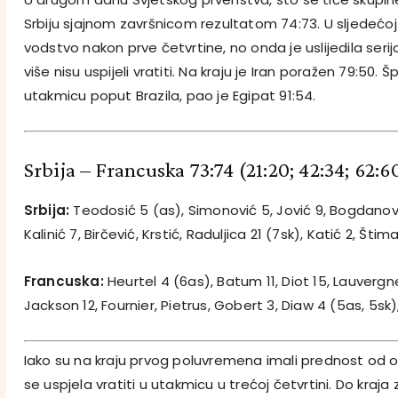
Srbiju sjajnom završnicom rezultatom 74:73. U sljedećoj
vodstvo nakon prve četvrtine, no onda je uslijedila serij
više nisu uspijeli vratiti. Na kraju je Iran poražen 79:50. 
utakmicu poput Brazila, pao je Egipat 91:54.
Srbija – Francuska 73:74 (21:20; 42:34; 62:6
Srbija:
Teodosić 5 (as), Simonović 5, Jović 9, Bogdanović 
Kalinić 7, Birčević, Krstić, Raduljica 21 (7sk), Katić 2, Štima
Francuska:
Heurtel 4 (6as), Batum 11, Diot 15, Lauvergne
Jackson 12, Fournier, Pietrus, Gobert 3, Diaw 4 (5as, 5sk), 
Iako su na kraju prvog poluvremena imali prednost od
se uspjela vratiti u utakmicu u trećoj četvrtini. Do kraj