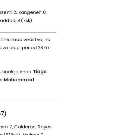
Kazemi 2, Zangeneh 0,
Haddadi 4(7sk).
vrtine imao vodstvo, no
va drugi period 23:6 i
i učinak je imao
Tiago
ne
Mohammad
37)
arro 7, Calderon, Reyes
ka 18(8sk), Abrines 9.