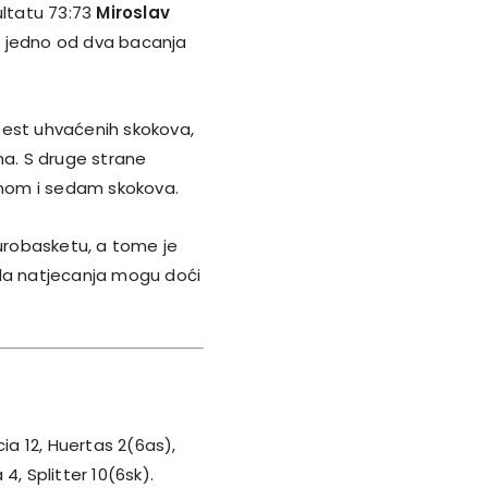
ultatu 73:73
Miroslav
 jedno od dva bacanja
šest uhvaćenih skokova,
na. S druge strane
oenom i sedam skokova.
urobasketu, a tome je
ela natjecanja mogu doći
ia 12, Huertas 2(6as),
 4, Splitter 10(6sk).