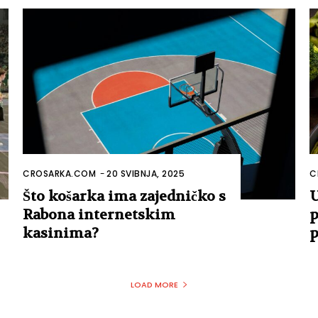
CROSARKA.COM
-
20 SVIBNJA, 2025
C
Što košarka ima zajedničko s
U
Rabona internetskim
p
kasinima?
p
LOAD MORE