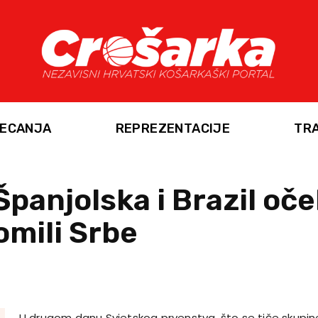
ECANJA
REPREZENTACIJE
TR
Španjolska i Brazil oč
omili Srbe
U drugom danu Svjetskog prvenstva, što se tiče skupine