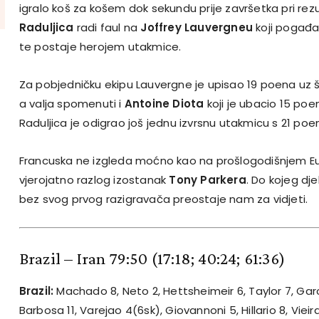
igralo koš za košem dok sekundu prije završetka pri rez
Raduljica
radi faul na
Joffrey Lauvergneu
koji pogađa
te postaje herojem utakmice.
Za pobjedničku ekipu Lauvergne je upisao 19 poena uz 
a valja spomenuti i
Antoine Diota
koji je ubacio 15 poe
Raduljica je odigrao još jednu izvrsnu utakmicu s 21 p
Francuska ne izgleda moćno kao na prošlogodišnjem E
vjerojatno razlog izostanak
Tony Parkera
. Do kojeg dj
bez svog prvog razigravača preostaje nam za vidjeti.
Brazil – Iran 79:50 (17:18; 40:24; 61:36)
Brazil:
Machado 8, Neto 2, Hettsheimeir 6, Taylor 7, Garc
Barbosa 11, Varejao 4(6sk), Giovannoni 5, Hillario 8, Vieira