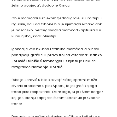
želimo pobjedu”, dodao je Rimac.
Obje momčadi su tijekom tjedna igrale u EuroCupu i
izgubile, bolji od Cibone bio je njemački Artland dok
je bosansko-hercegovačka momčad kapitulirala u
Rumunjskoj, kod Poliestija.
Igokea je vrlo iskusna i stabilna momčad, a njihovi
ponajbolji igrači su upravo trojica veterana:
Branko
Jorović
i
Siniša Štemberger
uz njih tu je i iskusni
razigravač
Nemanja Gordić
.
“Ako je Jorović u bilo kakvoj fizičkoj spremi, može
stvoriti probleme u pick&popu, to je igrač kojega
treba jako respektirati. Osim toga, tu je i Štemberger
koji je u stanju zaprijetiti šutom”, istaknuo je Cibonin
trener.
Danas je vrlo važna utakmica za Cibose koji bi se s