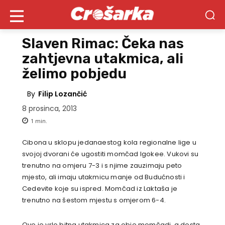
Slaven Rimac: Čeka nas
zahtjevna utakmica, ali
želimo pobjedu
By
Filip Lozančić
8 prosinca, 2013
1
min.
Cibona u sklopu jedanaestog kola regionalne lige u
svojoj dvorani će ugostiti momčad Igokee. Vukovi su
trenutno na omjeru 7-3 i s njime zauzimaju peto
mjesto, ali imaju utakmicu manje od Budućnosti i
Cedevite koje su ispred. Momčad iz Laktaša je
trenutno na šestom mjestu s omjerom 6-4.
Ovo je vrlo bitna utakmica za obje momčadi, a dosta