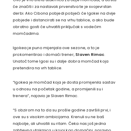
će značiti i za nastavak prvenstva te je svojevrstan
derbi. Ako Cibona pobjedi pobjeći će Igokei na dvije
pobjede i distancirati se na vrhu tablice, a ako bude
obratno gosti će uhvatiti priključak s vodećim
momčadima.
Igokea je puno mijenjala ove sezone, a to je
prokomentirao i domaći trener,
Slaven Rimac
.
Unatoč tome Igosi su i dalje dobra momčad koja
pretendira na vrh tablice.
“Igokea je momčad koja je dosta promijenila sastav
u odnosu na početak godine, a promijenili su i
trenera”, najavio je Slaven Rimac.
“S obzirom na to da su prošle godine završili prvi, i
ove su s visokim ambicijama. Krenuli su ne baš
najbolje, ali uhvatili su ritam. Čeka nas još jedna
zahtjevna utakmica u kojoj kao domaćini, naravno,