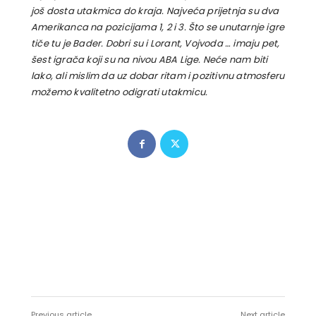
još dosta utakmica do kraja. Najveća prijetnja su dva
Amerikanca na pozicijama 1, 2 i 3. Što se unutarnje igre
tiče tu je Bader. Dobri su i Lorant, Vojvoda … imaju pet,
šest igrača koji su na nivou ABA Lige. Neće nam biti
lako, ali mislim da uz dobar ritam i pozitivnu atmosferu
možemo kvalitetno odigrati utakmicu.
Previous article
Next article