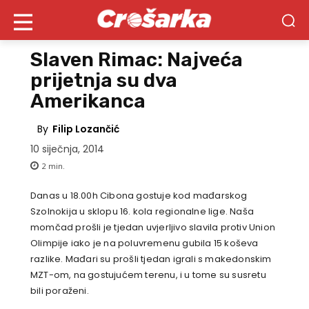
Slaven Rimac: Najveća
prijetnja su dva
Amerikanca
By
Filip Lozančić
10 siječnja, 2014
2
min.
Danas u 18.00h Cibona gostuje kod mađarskog
Szolnokija u sklopu 16. kola regionalne lige. Naša
momčad prošli je tjedan uvjerljivo slavila protiv Union
Olimpije iako je na poluvremenu gubila 15 koševa
razlike. Mađari su prošli tjedan igrali s makedonskim
MZT-om, na gostujućem terenu, i u tome su susretu
bili poraženi.