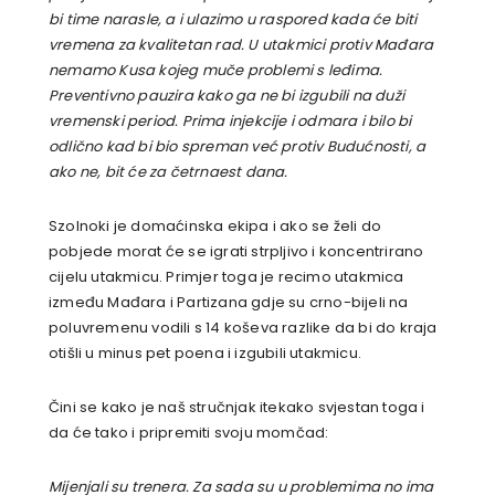
bi time narasle, a i ulazimo u raspored kada će biti
vremena za kvalitetan rad. U utakmici protiv Mađara
nemamo Kusa kojeg muče problemi s leđima.
Preventivno pauzira kako ga ne bi izgubili na duži
vremenski period. Prima injekcije i odmara i bilo bi
odlično kad bi bio spreman već protiv Budućnosti, a
ako ne, bit će za četrnaest dana.
Szolnoki je domaćinska ekipa i ako se želi do
pobjede morat će se igrati strpljivo i koncentrirano
cijelu utakmicu. Primjer toga je recimo utakmica
između Mađara i Partizana gdje su crno-bijeli na
poluvremenu vodili s 14 koševa razlike da bi do kraja
otišli u minus pet poena i izgubili utakmicu.
Čini se kako je naš stručnjak itekako svjestan toga i
da će tako i pripremiti svoju momčad:
Mijenjali su trenera. Za sada su u problemima no ima