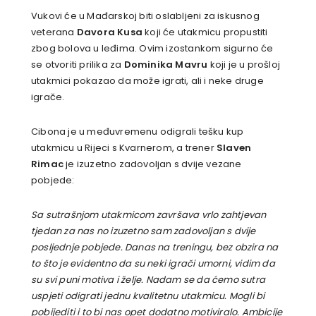
Vukovi će u Mađarskoj biti oslabljeni za iskusnog
veterana
Davora Kusa
koji će utakmicu propustiti
zbog bolova u leđima. Ovim izostankom sigurno će
se otvoriti prilika za
Dominika Mavru
koji je u prošloj
utakmici pokazao da može igrati, ali i neke druge
igrače.
Cibona je u međuvremenu odigrali tešku kup
utakmicu u Rijeci s Kvarnerom, a trener
Slaven
Rimac
je izuzetno zadovoljan s dvije vezane
pobjede:
Sa sutrašnjom utakmicom završava vrlo zahtjevan
tjedan za nas no izuzetno sam zadovoljan s dvije
posljednje pobjede. Danas na treningu, bez obzira na
to što je evidentno da su neki igrači umorni, vidim da
su svi puni motiva i želje. Nadam se da ćemo sutra
uspjeti odigrati jednu kvalitetnu utakmicu. Mogli bi
pobijediti i to bi nas opet dodatno motiviralo. Ambicije