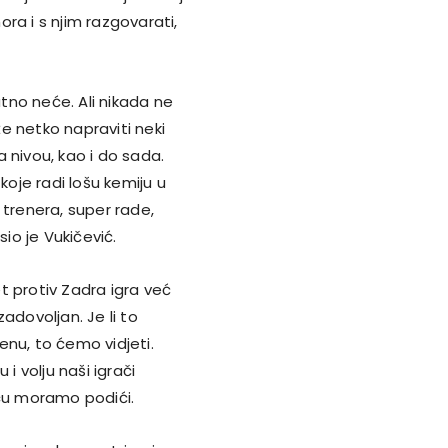
ora i s njim razgovarati,
utno neće. Ali nikada ne
e netko napraviti neki
 nivou, kao i do sada.
koje radi lošu kemiju u
 trenera, super rade,
o je Vukičević.
et protiv Zadra igra već
adovoljan. Je li to
enu, to ćemo vidjeti.
i volju naši igrači
vicu moramo podići.