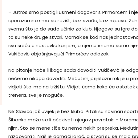
– Jutros smo postigli usmeni dogovor s Primorcem i n
sporazumno smo se razišli, bez svađe, bez repova. Zah
svemu što je do sada učinio za klub. Njegove su igre dod
to su neke druge stvari. Momak se kod nas jednostavno
svu sreću u nastavku karijere, o njemu imamo samo riječ
Vukičević objašnjavajući Primorčev odlazak.
Na pitanje hoće li ikoga sada dovoditi Vukičević je odg
nećemo nikoga dovoditi. Međutim, prijelazni rok je u p
vidjeti što ima na tržištu. Vidjet ćemo kako će ostatak 
trenera, sve je moguće.
Nik Slavica još uvijek je bez kluba. Pitali su novinari spo
Šibenke može se li očekivati njegov povratak: – Moramo
njim. Što se mene tiče tu nema nekih prepreka. Međuti
razgovarati. Naš je domaći igrač, a stvari su se malo pr