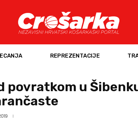
ECANJA
REPREZENTACIJE
TR
ed povratkom u Šibenk
arančaste
2019