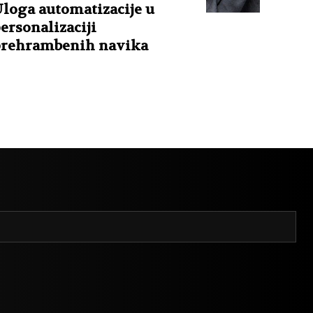
loga automatizacije u
ersonalizaciji
rehrambenih navika