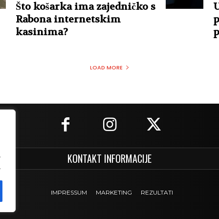
Što košarka ima zajedničko s
U
Rabona internetskim
p
kasinima?
p
LOAD MORE
.
KONTAKT INFORMACIJE
.
IMPRESSUM
MARKETING
REZULTATI