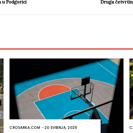
a u Podgorici
Druga četvrtin
CROSARKA.COM
-
20 SVIBNJA, 2025
C