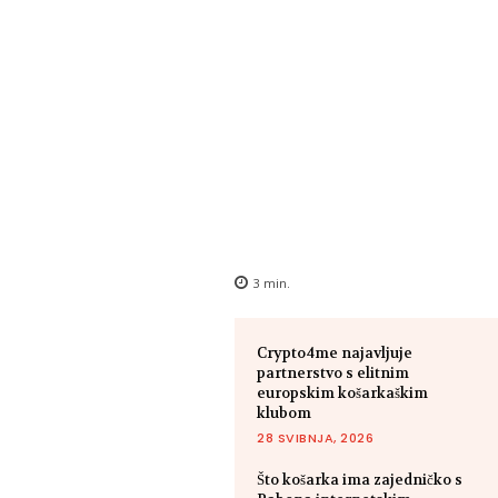
3
min.
Crypto4me najavljuje
partnerstvo s elitnim
europskim košarkaškim
klubom
28 SVIBNJA, 2026
Što košarka ima zajedničko s