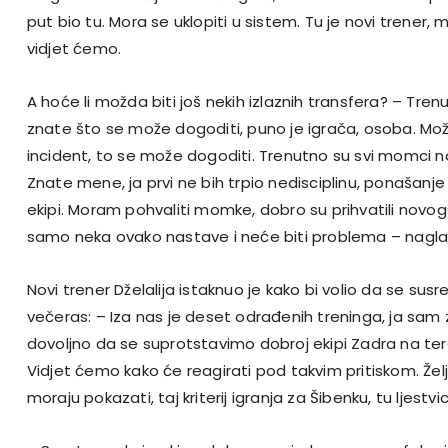
put bio tu. Mora se uklopiti u sistem. Tu je novi trener, m
vidjet ćemo.
A hoće li možda biti još nekih izlaznih transfera? – Tren
znate što se može dogoditi, puno je igrača, osoba. Mož
incident, to se može dogoditi. Trenutno su svi momci na
Znate mene, ja prvi ne bih trpio nedisciplinu, ponašanje 
ekipi. Moram pohvaliti momke, dobro su prihvatili novog
samo neka ovako nastave i neće biti problema – naglasi
Novi trener Dželalija istaknuo je kako bi volio da se susr
večeras: – Iza nas je deset odrađenih treninga, ja sam z
dovoljno da se suprotstavimo dobroj ekipi Zadra na ter
Vidjet ćemo kako će reagirati pod takvim pritiskom. Želju 
moraju pokazati, taj kriterij igranja za Šibenku, tu ljest