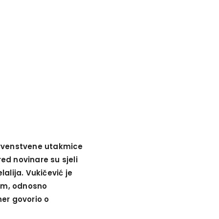
prvenstvene utakmice
ed novinare su sjeli
lalija. Vukičević je
em, odnosno
ner govorio o