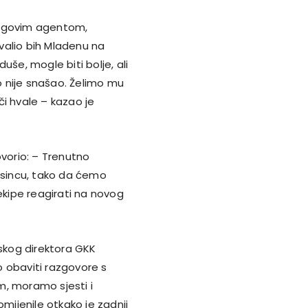
jegovim agentom,
valio bih Mladenu na
uše, mogle biti bolje, ali
 nije snašao. Želimo mu
i hvale – kazao je
ovorio: – Trenutno
rosincu, tako da ćemo
ekipe reagirati na novog
rtskog direktora GKK
 obaviti razgovore s
m, moramo sjesti i
omijenile otkako je zadnji