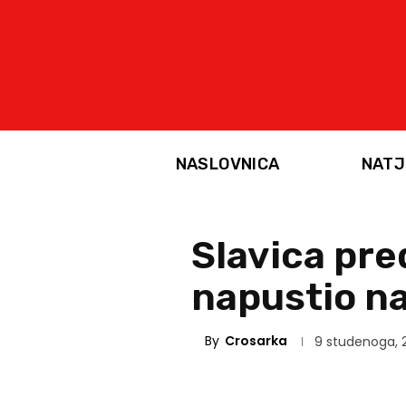
NASLOVNICA
NATJ
Slavica pr
napustio n
By
Crosarka
9 studenoga, 