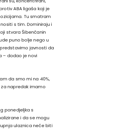
ni su, koncentrirani,
tiv ABA ligaša koji je
pozicijama. Tu smatram
ositi s tim. Dominiraju i
koji stvara Šibenčanin
bude puno bolje nego u
e predstavimo javnosti da
a – dodao je novi
atram da smo mi na 40%,
ora za napredak imamo
g ponedjeljka s
alizirane i da se mogu
kupnja ulaznica neće biti