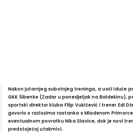
Nakon jutarnjeg subotnjeg treninga, a uoči iduće 
GKK Šibenke (Zadar u ponedjeljak na Baldekinu), pr
sportski direktor kluba Filip Vukičević i trener Edi Dže
govorio o razlozima rastanka s Mladenom Primorc
eventualnom povratku Nika Slavice, dok je novi tre
predstojećoj utakmici.