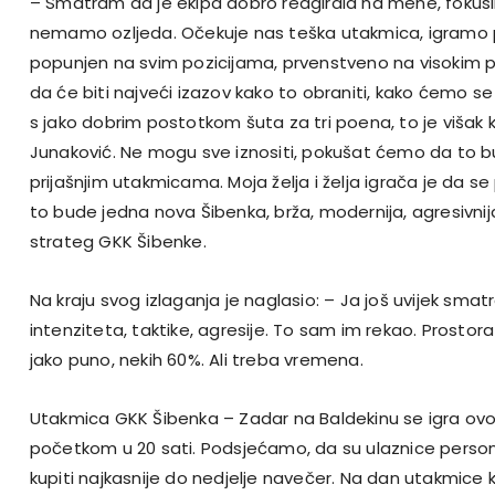
– Smatram da je ekipa dobro reagirala na mene, fokusira
nemamo ozljeda. Očekuje nas teška utakmica, igramo pro
popunjen na svim pozicijama, prvenstveno na visokim 
da će biti najveći izazov kako to obraniti, kako ćemo se n
s jako dobrim postotkom šuta za tri poena, to je višak 
Junaković. Ne mogu sve iznositi, pokušat ćemo da to 
prijašnjim utakmicama. Moja želja i želja igrača je da s
to bude jedna nova Šibenka, brža, modernija, agresivnij
strateg GKK Šibenke.
Na kraju svog izlaganja je naglasio: – Ja još uvijek sm
intenziteta, taktike, agresije. To sam im rekao. Prost
jako puno, nekih 60%. Ali treba vremena.
Utakmica GKK Šibenka – Zadar na Baldekinu se igra ovo
početkom u 20 sati. Podsjećamo, da su ulaznice person
kupiti najkasnije do nedjelje navečer. Na dan utakmice 