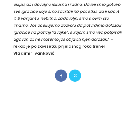
ekipu, ali i dovoljno iskusnu i radnu. Doveli smo gotovo
sve igračice koje smo zacrtali na početku, da li kao A
ili B varijantu, nebitno. Zadovoljni smo s ovim što
imamo. Još očekujemo dozvolu da potvrdimo dolazak
igračice na poziciji “dvojke”, s kojom smo već potpisali
ugovor, ali ne možemo još objaviti njen dolazak.
” –
rekao je po završetku prijelaznog roka trener
Vladimir Ivanković
.