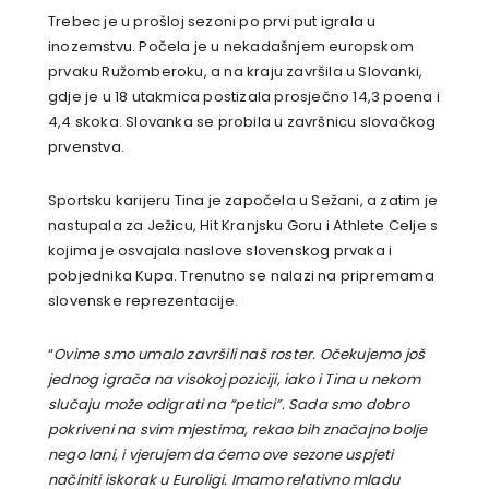
Trebec je u prošloj sezoni po prvi put igrala u
inozemstvu. Počela je u nekadašnjem europskom
prvaku Ružomberoku, a na kraju završila u Slovanki,
gdje je u 18 utakmica postizala prosječno 14,3 poena i
4,4 skoka. Slovanka se probila u završnicu slovačkog
prvenstva.
Sportsku karijeru Tina je započela u Sežani, a zatim je
nastupala za Ježicu, Hit Kranjsku Goru i Athlete Celje s
kojima je osvajala naslove slovenskog prvaka i
pobjednika Kupa. Trenutno se nalazi na pripremama
slovenske reprezentacije.
“
Ovime smo umalo završili naš roster. Očekujemo još
jednog igrača na visokoj poziciji, iako i Tina u nekom
slučaju može odigrati na “petici”. Sada smo dobro
pokriveni na svim mjestima, rekao bih značajno bolje
nego lani, i vjerujem da ćemo ove sezone uspjeti
načiniti iskorak u Euroligi. Imamo relativno mladu