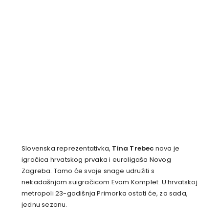
Slovenska reprezentativka,
Tina Trebec
nova je
igračica hrvatskog prvaka i euroligaša Novog
Zagreba. Tamo će svoje snage udružiti s
nekadašnjom suigračicom Evom Komplet. U hrvatskoj
metropoli 23-godišnja Primorka ostati će, za sada,
jednu sezonu.