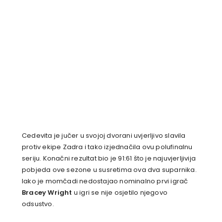
Cedevita je jučer u svojoj dvorani uvjerljivo slavila
protiv ekipe Zadra i tako izjednačila ovu polufinalnu
seriju. Konačni rezultat bio je 91:61 što je najuvjerljivija
pobjeda ove sezone u susretima ova dva suparnika.
Iako je momčadi nedostajao nominalno prvi igrač
Bracey Wright
u igri se nije osjetilo njegovo
odsustvo.