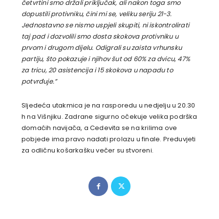
četvrtini smo držali priključak, ali nakon toga smo
dopustili protivniku, čini mi se, veliku seriju 21-3.
Jednostavno se nismo uspjeli skupiti, ni iskontrolirati
taj pad i dozvolili smo dosta skokova protivniku u
prvom i drugom dijelu. Odigrali su zaista vrhunsku
partiju, što pokazuje i njihov šut od 60% za dvicu, 47%
za tricu, 20 asistencija i 15 skokova u napadu to
potvrđuje.”
Sljedeća utakmica je na rasporedu u nedjelju u 20.30
h na Višnjiku. Zadrane sigurno očekuje velika podrška
domaćih navijača, a Cedevita se na krilima ove
pobjede ima pravo nadati prolazu u finale. Preduvjeti
za odličnu košarkašku večer su stvoreni.