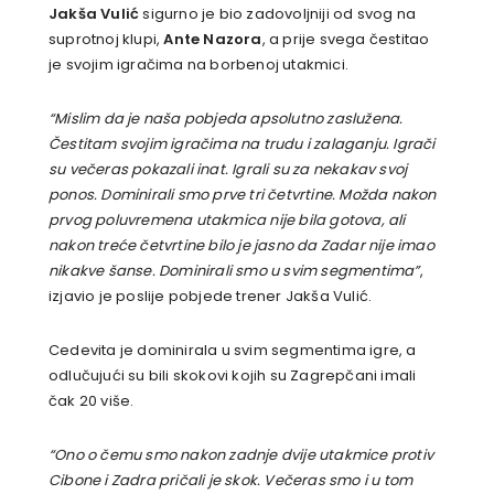
Jakša Vulić
sigurno je bio zadovoljniji od svog na
suprotnoj klupi,
Ante Nazora
, a prije svega čestitao
je svojim igračima na borbenoj utakmici.
“Mislim da je naša pobjeda apsolutno zaslužena.
Čestitam svojim igračima na trudu i zalaganju. Igrači
su večeras pokazali inat. Igrali su za nekakav svoj
ponos. Dominirali smo prve tri četvrtine. Možda nakon
prvog poluvremena utakmica nije bila gotova, ali
nakon treće četvrtine bilo je jasno da Zadar nije imao
nikakve šanse. Dominirali smo u svim segmentima”
,
izjavio je poslije pobjede trener Jakša Vulić.
Cedevita je dominirala u svim segmentima igre, a
odlučujući su bili skokovi kojih su Zagrepčani imali
čak 20 više.
“Ono o čemu smo nakon zadnje dvije utakmice protiv
Cibone i Zadra pričali je skok. Večeras smo i u tom