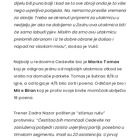
dijelu bili puno bolji i kad se to sve zbroji onda je to više
nego uvjerljiva pobjeda. No, nemamo previše vremena
za slavlje. Treba se okrenuti pripremi za utakmicu u
nedjelju jer ako ne dobijemo u Zadru ova utakmica biti
će samo labuđi pjev. Mislim da smo ovu utakmicu
prelomili obranom i iz te dobre obrane je došao i
napad na visokom nivou”
, dodao je Vulić.
Najbolji u redovima Cedevite bio je
Marko Tomas
koji je odigrao jednu od najboljih utakmica otkad se
vratio na domaće parkete. Tomas je šutirao 8/9 iz
igre, a od toga je 4/5 bilo za tri poena. Odličan je bio i
Miro Bilan
koji je protiv svoje bivše momčadi ubilježio
18 poena.
Trener Zadra Nazor pošten je “
stisnuo ruku”
protivniku:
“Čestitao bih momčadi Cedevite na
zasluženoj pobjedi i zaista uvjerljivoj partiji, posebno u
timskom segmentu. Imali su 20 asistencija. U prvoj