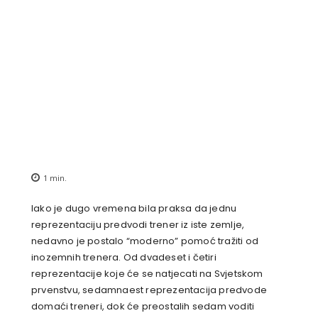
1
min.
Iako je dugo vremena bila praksa da jednu
reprezentaciju predvodi trener iz iste zemlje,
nedavno je postalo “moderno” pomoć tražiti od
inozemnih trenera. Od dvadeset i četiri
reprezentacije koje će se natjecati na Svjetskom
prvenstvu, sedamnaest reprezentacija predvode
domaći treneri, dok će preostalih sedam voditi