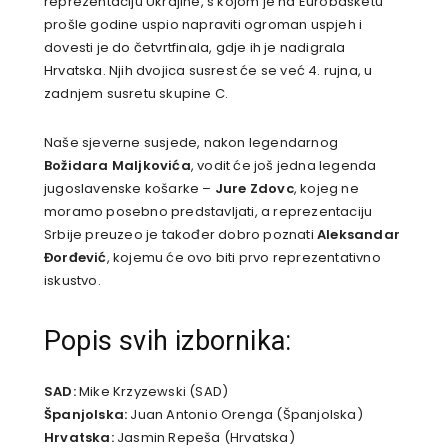
reprezentaciju Ukrajine, s kojom je na Eurobasketu
prošle godine uspio napraviti ogroman uspjeh i
dovesti je do četvrtfinala, gdje ih je nadigrala
Hrvatska. Njih dvojica susrest će se već 4. rujna, u
zadnjem susretu skupine C.
Naše sjeverne susjede, nakon legendarnog
Božidara Maljkovića
, vodit će još jedna legenda
jugoslavenske košarke –
Jure Zdovc
, kojeg ne
moramo posebno predstavljati, a reprezentaciju
Srbije preuzeo je također dobro poznati
Aleksandar
Đorđević
, kojemu će ovo biti prvo reprezentativno
iskustvo.
Popis svih izbornika:
SAD:
Mike Krzyzewski (SAD)
Španjolska:
Juan Antonio Orenga (Španjolska)
Hrvatska:
Jasmin Repeša (Hrvatska)