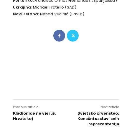
Portoriko:
Francisco Olmos Hernandez (Španjolska)
Ukrajina:
Michael Fratello (SAD)
Novi Zeland:
Nenad Vučinić (Srbija)
Previous article
Next article
Kladionice ne vjeruju
Svjetsko prvenstvo:
Hrvatskoj
Konačni sastavi svih
reprezentacija