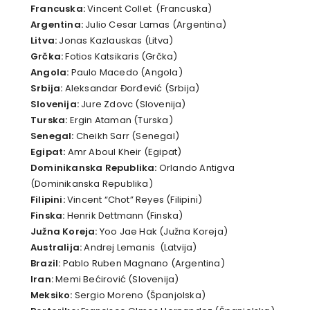
Francuska:
Vincent Collet (Francuska)
Argentina:
Julio Cesar Lamas (Argentina)
Litva:
Jonas Kazlauskas (Litva)
Grčka:
Fotios Katsikaris (Grčka)
Angola:
Paulo Macedo (Angola)
Srbija:
Aleksandar Đorđević (Srbija)
Slovenija:
Jure Zdovc (Slovenija)
Turska:
Ergin Ataman (Turska)
Senegal:
Cheikh Sarr (Senegal)
Egipat:
Amr Aboul Kheir (Egipat)
Dominikanska Republika:
Orlando Antigva
(Dominikanska Republika)
Filipini:
Vincent “Chot” Reyes (Filipini)
Finska:
Henrik Dettmann (Finska)
Južna Koreja:
Yoo Jae Hak (Južna Koreja)
Australija:
Andrej Lemanis (Latvija)
Brazil:
Pablo Ruben Magnano (Argentina)
Iran:
Memi Bećirović (Slovenija)
Meksiko:
Sergio Moreno (Španjolska)