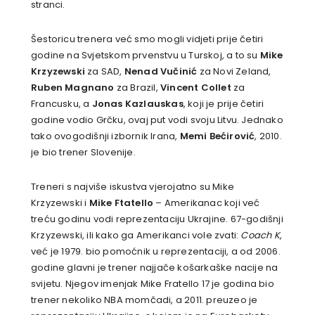
stranci.
Šestoricu trenera već smo mogli vidjeti prije četiri
godine na Svjetskom prvenstvu u Turskoj, a to su
Mike
Krzyzewski
za SAD,
Nenad Vučinić
za Novi Zeland,
Ruben Magnano
za Brazil,
Vincent Collet
za
Francusku, a
Jonas Kazlauskas
, koji je prije četiri
godine vodio Grčku, ovaj put vodi svoju Litvu. Jednako
tako ovogodišnji izbornik Irana,
Memi Bećirović
, 2010.
je bio trener Slovenije.
Treneri s najviše iskustva vjerojatno su Mike
Krzyzewski i
Mike Ftatello
– Amerikanac koji već
treću godinu vodi reprezentaciju Ukrajine. 67-godišnji
Krzyzewski, ili kako ga Amerikanci vole zvati:
Coach K
,
već je 1979. bio pomoćnik u reprezentaciji, a od 2006.
godine glavni je trener najjače košarkaške nacije na
svijetu. Njegov imenjak Mike Fratello 17 je godina bio
trener nekoliko NBA momčadi, a 2011. preuzeo je