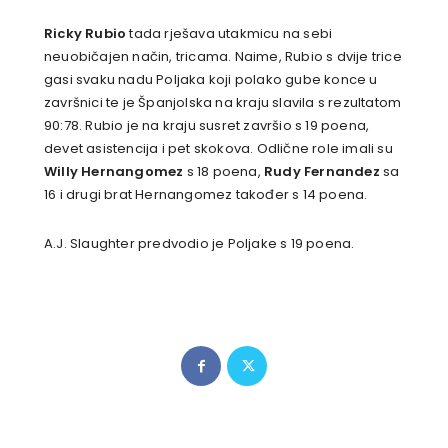
Ricky Rubio
tada rješava utakmicu na sebi
neuobičajen način, tricama. Naime, Rubio s dvije trice
gasi svaku nadu Poljaka koji polako gube konce u
završnici te je Španjolska na kraju slavila s rezultatom
90:78. Rubio je na kraju susret završio s 19 poena,
devet asistencija i pet skokova. Odlične role imali su
Willy Hernangomez
s 18 poena,
Rudy Fernandez
sa
16 i drugi brat Hernangomez također s 14 poena.
A.J. Slaughter predvodio je Poljake s 19 poena.