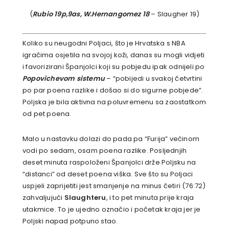
(
Rubio 19p,9as, W.Hernangomez 18
– Slaugher 19)
Koliko su neugodni Poljaci, što je Hrvatska s NBA
igračima osjetila na svojoj koži, danas su mogli vidjeti
i favorizirani Španjolci koji su pobjedu ipak odnijeli po
Popovichevom sistemu
– “pobijedi u svakoj četvrtini
po par poena razlike i došao si do sigurne pobjede”.
Poljska je bila aktivna na poluvremenu sa zaostatkom
od pet poena.
Malo u nastavku dolazi do pada pa “Furija” većinom
vodi po sedam, osam poena razlike. Posljednjih
deset minuta raspoloženi Španjolci drže Poljsku na
“distanci” od deset poena viška. Sve što su Poljaci
uspjeli zaprijetiti jest smanjenje na minus četiri (76:72)
zahvaljujući
Slaughteru
, i to pet minuta prije kraja
utakmice. To je ujedno označio i početak kraja jer je
Poljski napad potpuno stao.