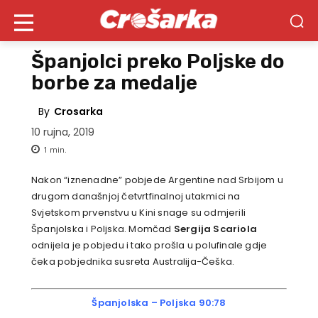
Španjolci preko Poljske do
borbe za medalje
By
Crosarka
10 rujna, 2019
1
min.
Nakon “iznenadne” pobjede Argentine nad Srbijom u
drugom današnjoj četvrtfinalnoj utakmici na
Svjetskom prvenstvu u Kini snage su odmjerili
Španjolska i Poljska. Momčad
Sergija Scariola
odnijela je pobjedu i tako prošla u polufinale gdje
čeka pobjednika susreta Australija-Češka.
Španjolska – Poljska 90:78