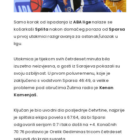
Samo korak od ispadanja iz
ABA lige
nalaze se
košarkaši
Splita
nakon domaćeg poraza od
Sparsa
u prvoj utakmici razigravanja za ostanak/ulazak u
ligu.
Utakmica je tijekom svih četrdeset minuta bila
izuzetno neizvjesna, a gosti iz Sarajeva pokazali su
svoju ozbiljnost. U prvom poluvremenu, koje je
zaključeno s vodstvom Sparsa 46:49, a velike
probleme pod obručima Žutima radio je
Kenan
Kamenjaš.
Ključan je bio uvodni dio posljednje četvrtine, najprije
je splitska ekipa povela s 67:64, da bi Sparsi
odgovorili serijom 0:7 i tako došli na +4. Konačnih
70:76 postavio je Orelik Gediminas tricom četrdeset
sekundi do kraja susreta.