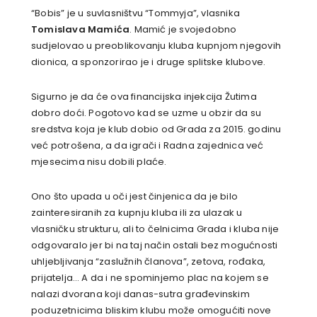
“Bobis” je u suvlasništvu “Tommyja”, vlasnika
Tomislava Mamića
. Mamić je svojedobno
sudjelovao u preoblikovanju kluba kupnjom njegovih
dionica, a sponzorirao je i druge splitske klubove.
Sigurno je da će ova financijska injekcija Žutima
dobro doći. Pogotovo kad se uzme u obzir da su
sredstva koja je klub dobio od Grada za 2015. godinu
već potrošena, a da igrači i Radna zajednica već
mjesecima nisu dobili plaće.
Ono što upada u oči jest činjenica da je bilo
zainteresiranih za kupnju kluba ili za ulazak u
vlasničku strukturu, ali to čelnicima Grada i kluba nije
odgovaralo jer bi na taj način ostali bez mogućnosti
uhljebljivanja “zaslužnih članova”, zetova, rođaka,
prijatelja… A da i ne spominjemo plac na kojem se
nalazi dvorana koji danas-sutra građevinskim
poduzetnicima bliskim klubu može omogućiti nove