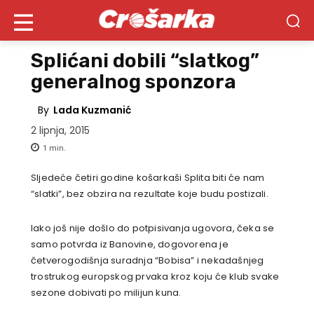
Splićani dobili “slatkog”
generalnog sponzora
By
Lada Kuzmanić
2 lipnja, 2015
1
min.
Sljedeće četiri godine košarkaši Splita biti će nam
“slatki”, bez obzira na rezultate koje budu postizali.
Iako još nije došlo do potpisivanja ugovora, čeka se
samo potvrda iz Banovine, dogovorena je
četverogodišnja suradnja “Bobisa” i nekadašnjeg
trostrukog europskog prvaka kroz koju će klub svake
sezone dobivati po milijun kuna.