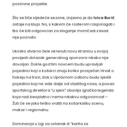
poslovne projekte.
Što se tiče sljedeće sezone, izvjesno je da
Ivica Burić
ostaje na klupi. No, s kakvim će rosterom raspolagati i
tko će biti odgovoran za slaganje momčadi zasad
nije poznato.
Ukoliko stvarno žele okrenuti novu stranicu u svojoj
povijesti dolazak generalnog sponzora nikako nije
dovoljan. Dokle god tim novcem budu upravljali
pojedinci koji o košarci znaju koliko prosječan Hrvat o
hokeju na travi, dok u Upravnom odboru budu sjedili
pojedinci koji ne vide dalje od vlastitog nosa, a posao
sportskog direktora “u sjeni” obavlja igračka legenda
koja radi besplatno i nema nikakvu odgovornost –
Žuti će se jako teško vratiti na košarkašku scenu,
makar i regionalnu.
Dominacija u Ligi za ostanak ili “kanta za