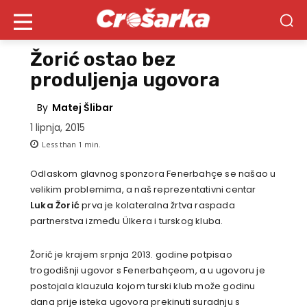
Žorić ostao bez
produljenja ugovora
By
Matej Šlibar
1 lipnja, 2015
Less than 1
min.
Odlaskom glavnog sponzora Fenerbahçe se našao u
velikim problemima, a naš reprezentativni centar
Luka Žorić
prva je kolateralna žrtva raspada
partnerstva između Ülkera i turskog kluba.
Žorić je krajem srpnja 2013. godine potpisao
trogodišnji ugovor s Fenerbahçeom, a u ugovoru je
postojala klauzula kojom turski klub može godinu
dana prije isteka ugovora prekinuti suradnju s