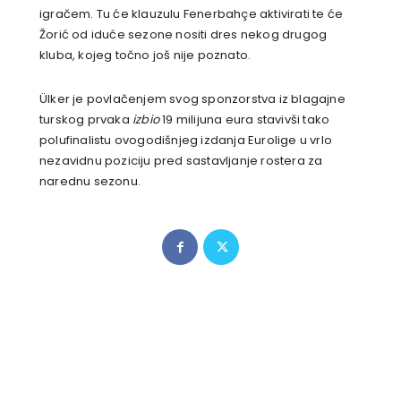
igračem. Tu će klauzulu Fenerbahçe aktivirati te će
Žorić od iduće sezone nositi dres nekog drugog
kluba, kojeg točno još nije poznato.
Ülker je povlačenjem svog sponzorstva iz blagajne
turskog prvaka
izbio
19 milijuna eura stavivši tako
polufinalistu ovogodišnjeg izdanja Eurolige u vrlo
nezavidnu poziciju pred sastavljanje rostera za
narednu sezonu.