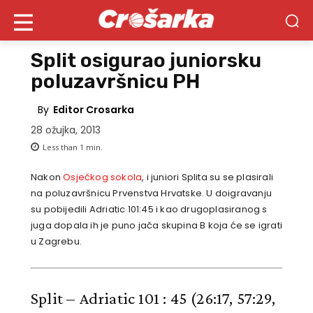
Split osigurao juniorsku
poluzavršnicu PH
By
Editor Crosarka
28 ožujka, 2013
Less than 1
min.
Nakon
Osječkog sokola
, i juniori Splita su se plasirali
na poluzavršnicu Prvenstva Hrvatske. U doigravanju
su pobijedili Adriatic 101:45 i kao drugoplasiranog s
juga dopala ih je puno jača skupina B koja će se igrati
u Zagrebu.
Split – Adriatic 101 : 45
(26:17, 57:29,