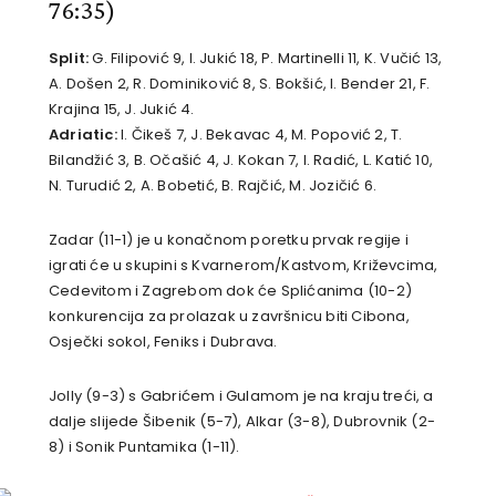
76:35)
Split:
G. Filipović 9, I. Jukić 18, P. Martinelli 11, K. Vučić 13,
A. Došen 2, R. Dominiković 8, S. Bokšić, I. Bender 21, F.
Krajina 15, J. Jukić 4.
Adriatic:
I. Čikeš 7, J. Bekavac 4, M. Popović 2, T.
Bilandžić 3, B. Očašić 4, J. Kokan 7, I. Radić, L. Katić 10,
N. Turudić 2, A. Bobetić, B. Rajčić, M. Jozičić 6.
Zadar (11-1) je u konačnom poretku prvak regije i
igrati će u skupini s Kvarnerom/Kastvom, Križevcima,
Cedevitom i Zagrebom dok će Splićanima (10-2)
konkurencija za prolazak u završnicu biti Cibona,
Osječki sokol, Feniks i Dubrava.
Jolly (9-3) s Gabrićem i Gulamom je na kraju treći, a
dalje slijede Šibenik (5-7), Alkar (3-8), Dubrovnik (2-
8) i Sonik Puntamika (1-11).