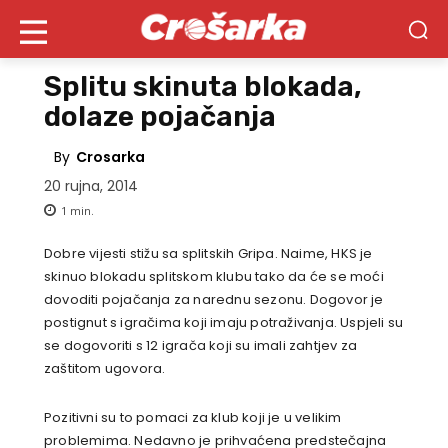
Splitu skinuta blokada,
dolaze pojačanja
By
Crosarka
20 rujna, 2014
1
min.
Dobre vijesti stižu sa splitskih Gripa. Naime, HKS je
skinuo blokadu splitskom klubu tako da će se moći
dovoditi pojačanja za narednu sezonu. Dogovor je
postignut s igračima koji imaju potraživanja. Uspjeli su
se dogovoriti s 12 igrača koji su imali zahtjev za
zaštitom ugovora.
Pozitivni su to pomaci za klub koji je u velikim
problemima. Nedavno je prihvaćena predstečajna