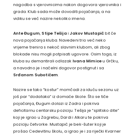
nagodba s vjerovnicima nakon dogovora vjerovnika i
grada. Klub sada može dovoditi pojačanja, a na
vidiku se već nazire nekoliko imena.
Ante Đugum
,
Stipe Tešija
i
Jakov Mustapić
bit će
nova pojačanja kluba. Navedeni trio već neko
vrijeme trenira s nekoć slavnim klubom, ali zbog
blokade nisu mogli potpisati ugovore. Osim toga, iz
kluba su demantirali odlazak
Ivana Mimice
u Grčku,
a navodno je i načelni dogovor postignut i sa
Srđanom Subotićem
.
Nazire se tako “kostur” momčadi za iduću sezonu uz
još par “dodataka” iz domaće škole. Što se tiče
pojačanja, Đugum dolazi iz Zadra i pokriva
deficitarnu centarsku poziciju. Tešija je “splitsko dite”
koji je igrao u Zagrebu, Dardi i Alkaru te pokriva
poziciju četvorke. Mustapić je bek-šuter koji je
prošao Cedevitinu školu, a igrao je i za riječki Kvarner