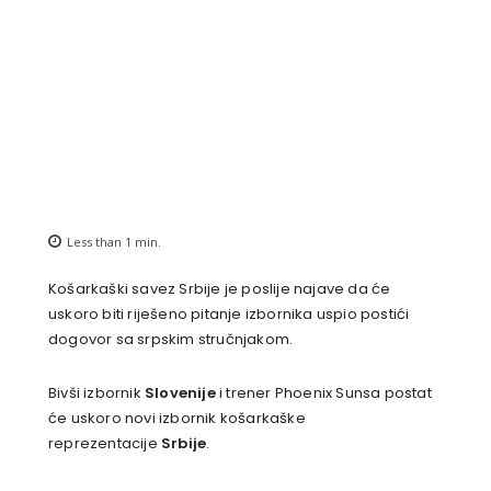
Less than 1
min.
Košarkaški savez Srbije je poslije najave da će
uskoro biti riješeno pitanje izbornika uspio postići
dogovor sa srpskim stručnjakom.
Bivši izbornik
Slovenije
i trener Phoenix Sunsa postat
će uskoro novi izbornik košarkaške
reprezentacije
Srbije
.