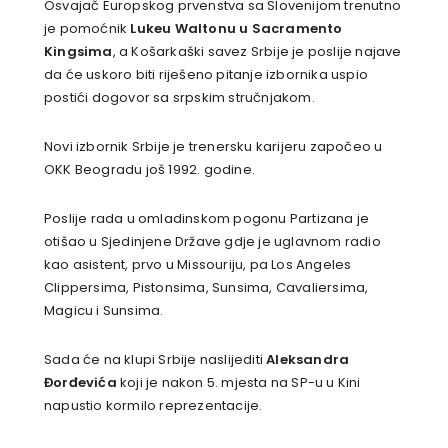
Osvajač Europskog prvenstva sa Slovenijom trenutno
je pomoćnik
Lukeu Waltonu u Sacramento
Kingsima
, a Košarkaški savez Srbije je poslije najave
da će uskoro biti riješeno pitanje izbornika uspio
postići dogovor sa srpskim stručnjakom.
Novi izbornik Srbije je trenersku karijeru započeo u
OKK Beogradu još 1992. godine.
Poslije rada u omladinskom pogonu Partizana je
otišao u Sjedinjene Države gdje je uglavnom radio
kao asistent, prvo u Missouriju, pa Los Angeles
Clippersima, Pistonsima, Sunsima, Cavaliersima,
Magicu i Sunsima.
Sada će na klupi Srbije naslijediti
Aleksandra
Đorđevića
koji je nakon 5. mjesta na SP-u u Kini
napustio kormilo reprezentacije.