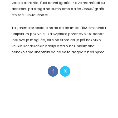
visoko porazila. Čak devet igrača iz ove momčadi su
debitanti pa s toga ne sumnjamo da će
Dudini
igrači
što reći u budućnosti.
Talijanima preostaje nada da će im se FIBA smilovati i
udijeliti im pozivnicu za Svjetsko prvenstvo. Uz dobar
lobi sve je moguće, ali s obzirom da je još nekoliko
velikih košarkaških nacija ostalo bez plasmana
nekako smo skeptični da će se to dogoditi baš njima.