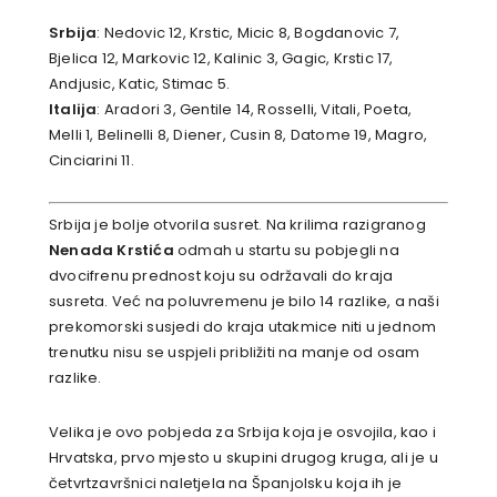
Srbija
: Nedovic 12, Krstic, Micic 8, Bogdanovic 7,
Bjelica 12, Markovic 12, Kalinic 3, Gagic, Krstic 17,
Andjusic, Katic, Stimac 5.
Italija
: Aradori 3, Gentile 14, Rosselli, Vitali, Poeta,
Melli 1, Belinelli 8, Diener, Cusin 8, Datome 19, Magro,
Cinciarini 11.
Srbija je bolje otvorila susret. Na krilima razigranog
Nenada Krstića
odmah u startu su pobjegli na
dvocifrenu prednost koju su održavali do kraja
susreta. Već na poluvremenu je bilo 14 razlike, a naši
prekomorski susjedi do kraja utakmice niti u jednom
trenutku nisu se uspjeli približiti na manje od osam
razlike.
Velika je ovo pobjeda za Srbija koja je osvojila, kao i
Hrvatska, prvo mjesto u skupini drugog kruga, ali je u
četvrtzavršnici naletjela na Španjolsku koja ih je