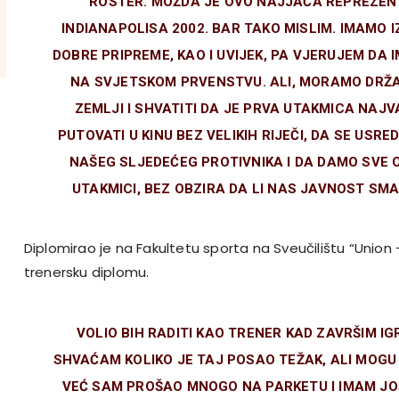
ROSTER. MOŽDA JE OVO NAJJAČA REPREZEN
INDIANAPOLISA 2002. BAR TAKO MISLIM. IMAMO 
DOBRE PRIPREME, KAO I UVIJEK, PA VJERUJEM DA
NA SVJETSKOM PRVENSTVU. ALI, MORAMO DRŽA
ZEMLJI I SHVATITI DA JE PRVA UTAKMICA NAJ
PUTOVATI U KINU BEZ VELIKIH RIJEČI, DA SE US
NAŠEG SLJEDEĆEG PROTIVNIKA I DA DAMO SVE 
UTAKMICI, BEZ OBZIRA DA LI NAS JAVNOST SM
Diplomirao je na Fakultetu sporta na Sveučilištu “Union 
trenersku diplomu.
VOLIO BIH RADITI KAO TRENER KAD ZAVRŠIM IG
SHVAĆAM KOLIKO JE TAJ POSAO TEŽAK, ALI MOGU 
VEĆ SAM PROŠAO MNOGO NA PARKETU I IMAM JO