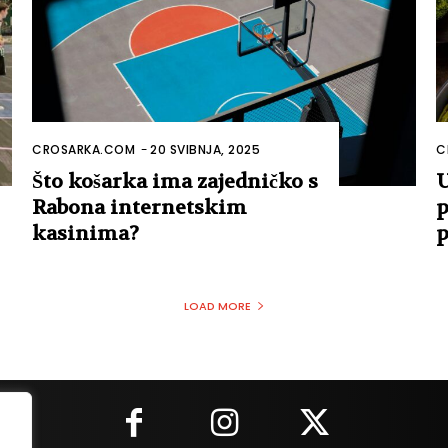
CROSARKA.COM
-
20 SVIBNJA, 2025
C
Što košarka ima zajedničko s
U
Rabona internetskim
p
kasinima?
p
LOAD MORE