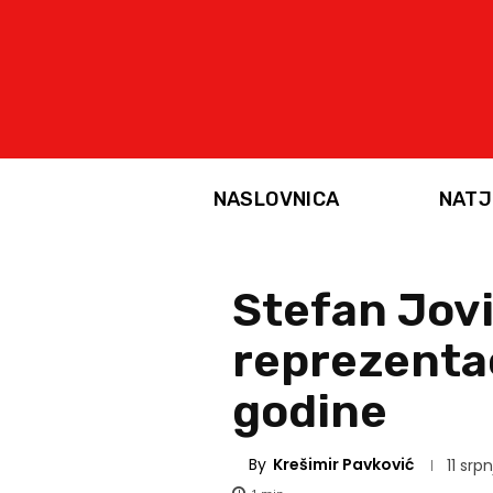
NASLOVNICA
NATJ
Stefan Jovi
reprezentac
godine
By
Krešimir Pavković
11 srp