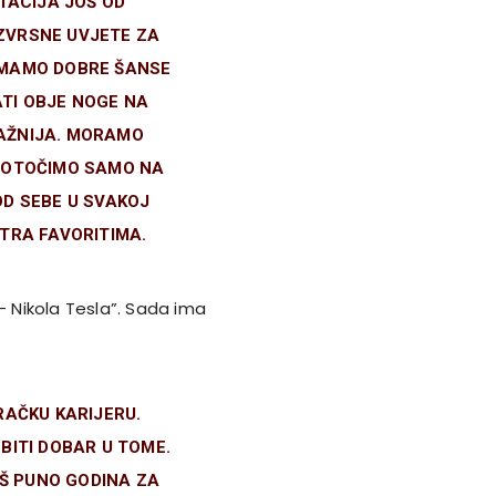
TACIJA JOŠ OD
IZVRSNE UVJETE ZA
 IMAMO DOBRE ŠANSE
TI OBJE NOGE NA
VAŽNIJA. MORAMO
REDOTOČIMO SAMO NA
OD SEBE U SVAKOJ
ATRA FAVORITIMA.
– Nikola Tesla”. Sada ima
RAČKU KARIJERU.
BITI DOBAR U TOME.
Š PUNO GODINA ZA