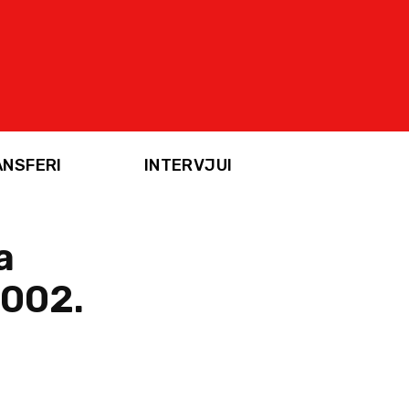
ANSFERI
INTERVJUI
a
2002.