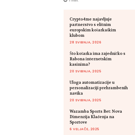
1
min.
Crypto4me najavljuje
partnerstvo s elitnim
europskim košarkaškim
klubom
28 SVIBNJA, 2026
Što košarka ima zajedničko s
Rabona internetskim
kasinima?
20 SVIBNJA, 2025
Uloga automatizacije u
personalizaciji prehrambenih
navika
20 SVIBNJA, 2025
Wazamba Sports Bet: Nova
Dimenzija Klađenja na
Sportove
6 VELJAČE, 2025