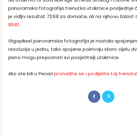
panoramska fotografija trenutka utakmice posljednje če
je vidljiv rezultat 72:68 za domaće, ali na njihovu žalost C
89:81
.
Gigapiksel panoramska fotografija je nastala spajanjem
rezolucije u jednu, tako spojene pokrivaju skoro cijelu 
jasno mogu prepoznati svi posjetitelji utakmice.
Ako ste bili u Pecari
pronađite se i podijelite taj trenuta