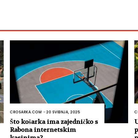
CROSARKA.COM
-
20 SVIBNJA, 2025
C
Što košarka ima zajedničko s
U
Rabona internetskim
p
kasinima?
p