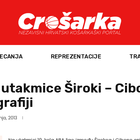
ECANJA
REPREZENTACIJE
TR
i utakmice Široki – Ci
rafiji
nja, 2013
Na utakmici 19. kola ABA lige između Širokog i Cibone sn