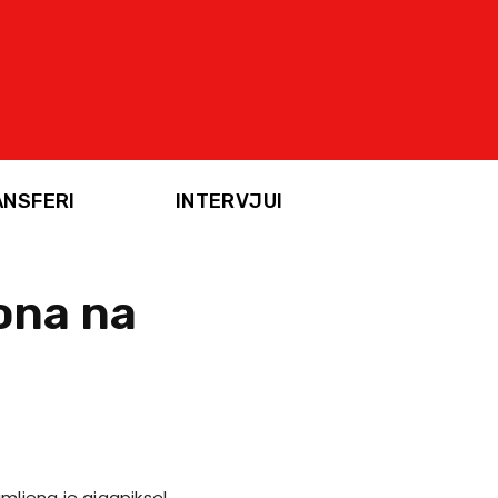
ANSFERI
INTERVJUI
bona na
imljena je gigapiksel