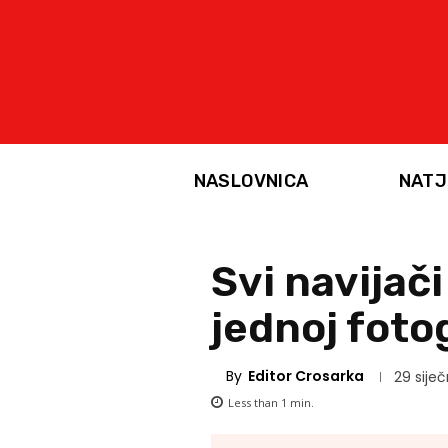
NASLOVNICA
NATJ
Svi navijač
jednoj fotog
By
Editor Crosarka
29 siječ
Less than 1
min.