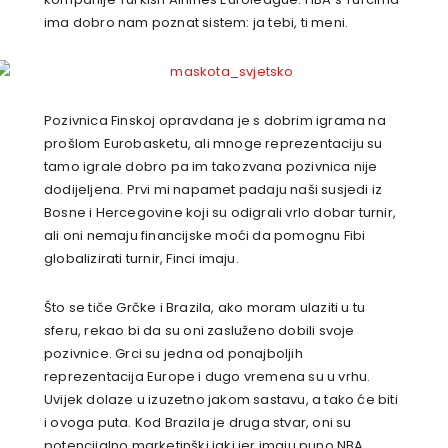
ima dobro nam poznat sistem: ja tebi, ti meni.
Pozivnica Finskoj opravdana je s dobrim igrama na
prošlom Eurobasketu, ali mnoge reprezentaciju su
tamo igrale dobro pa im takozvana pozivnica nije
dodijeljena. Prvi mi napamet padaju naši susjedi iz
Bosne i Hercegovine koji su odigrali vrlo dobar turnir,
ali oni nemaju financijske moći da pomognu Fibi
globalizirati turnir, Finci imaju.
Što se tiče Grčke i Brazila, ako moram ulaziti u tu
sferu, rekao bi da su oni zasluženo dobili svoje
pozivnice. Grci su jedna od ponajboljih
reprezentacija Europe i dugo vremena su u vrhu.
Uvijek dolaze u izuzetno jakom sastavu, a tako će biti
i ovoga puta. Kod Brazila je druga stvar, oni su
potencijalno marketinški jaki jer imaju puno NBA