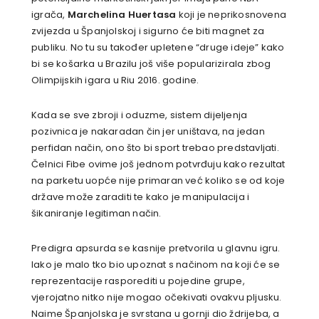
igrača,
Marchelina Huertasa
koji je neprikosnovena
zvijezda u Španjolskoj i sigurno će biti magnet za
publiku. No tu su također upletene “druge ideje” kako
bi se košarka u Brazilu još više popularizirala zbog
Olimpijskih igara u Riu 2016. godine.
Kada se sve zbroji i oduzme, sistem dijeljenja
pozivnica je nakaradan čin jer uništava, na jedan
perfidan način, ono što bi sport trebao predstavljati.
Čelnici Fibe ovime još jednom potvrđuju kako rezultat
na parketu uopće nije primaran već koliko se od koje
države može zaraditi te kako je manipulacija i
šikaniranje legitiman način.
Predigra apsurda se kasnije pretvorila u glavnu igru.
Iako je malo tko bio upoznat s načinom na koji će se
reprezentacije rasporediti u pojedine grupe,
vjerojatno nitko nije mogao očekivati ovakvu pljusku.
Naime Španjolska je svrstana u gornji dio ždrijeba, a