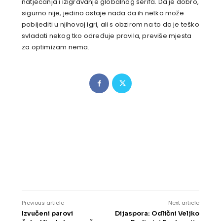
natjecanja i izigravanje globalnog šerifa. Da je dobro,
sigurno nije, jedino ostaje nada da ih netko može
pobijediti u njihovoj igri, ali s obzirom na to da je teško
svladati nekog tko određuje pravila, previše mjesta
za optimizam nema.
Previous article
Next article
Izvučeni parovi
Dijaspora: Odlični Veljko