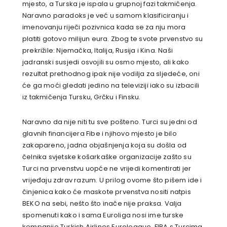
mjesto, a Turska je ispala u grupnoj fazi takmičenja.
Naravno paradoks je već u samom klasificiranju i
imenovanju riječi pozivnica kada se za nju mora
platiti gotovo milijun eura. Zbog te svote prvenstvo su
prekrižile: Njemačka, Italija, Rusija i Kina. Naši
jadranski susjedi osvojili su osmo mjesto, ali kako
rezultat prethodnog ipak nije vodilja za sljedeće, oni
će ga moći gledati jedino na televiziji iako su izbacili
iz takmičenja Tursku, Grčku i Finsku.
Naravno da nije niti tu sve pošteno. Turci su jedni od
glavnih financijera Fibe i njihovo mjesto je bilo
zakapareno, jadna objašnjenja koja su došla od
čelnika svjetske košarkaške organizacije zašto su
Turci na prvenstvu uopće ne vrijedi komentirati jer
vrijeđaju zdrav razum. U prilog ovome što pišem ide i
činjenica kako će maskote prvenstva nositi natpis
BEKO na sebi, nešto što inače nije praksa. Valja
spomenuti kako i sama Euroliga nosi ime turske
kompanije Turkish Airlines Euroleague. FIBA s Turcima