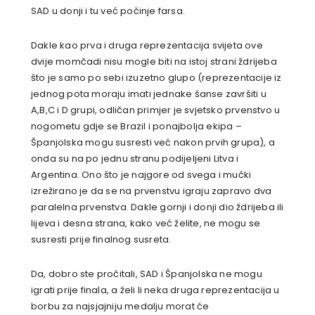
SAD u donji i tu već počinje farsa.
Dakle kao prva i druga reprezentacija svijeta ove
dvije momčadi nisu mogle biti na istoj strani ždrijeba
što je samo po sebi izuzetno glupo (reprezentacije iz
jednog pota moraju imati jednake šanse završiti u
A,B,C i D grupi, odličan primjer je svjetsko prvenstvo u
nogometu gdje se Brazil i ponajbolja ekipa –
Španjolska mogu susresti već nakon prvih grupa), a
onda su na po jednu stranu podijeljeni Litva i
Argentina. Ono što je najgore od svega i mučki
izrežirano je da se na prvenstvu igraju zapravo dva
paralelna prvenstva. Dakle gornji i donji dio ždrijeba ili
lijeva i desna strana, kako već želite, ne mogu se
susresti prije finalnog susreta.
Da, dobro ste pročitali, SAD i Španjolska ne mogu
igrati prije finala, a želi li neka druga reprezentacija u
borbu za najsjajniju medalju morat će