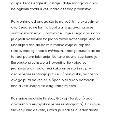
grupe, te loš engleski, ostaje i dalje mnogo čudnih i
nelogičnih stvari u vezi nadolazećeg prvenstva.
Pa krenimo od onoga što je najveći trn u oku svima i
oko čega su se lomila koplja u raspravama prije
samog izvlačenja – pozivnice. Prije svega apsurdno
je dijeliti pozivnice za jedno takvo natjecanje. Ako se
unaprijed zna da će minimalno dvije europske
reprezentacije dobiti
wildcard,
onda je suludo da se
to radi putem lobiranja. Ne tako davno završeno je
Europsko prvenstvo u Sloveniji prije kojeg se
jednostavno moglo reći kako umjesto šest, prvih
osam reprezentacija putuje u Španjolsku, odnosno
ovoga puta devet jer je Španjolska kao domaćin
imala već unaprijed osigurano mjesto.
Pozivnice su otišle Finskoj, Grčkoj i Turskoj (kada
govorimo o europskim reprezentacijama). Finska je u
Sloveniji bila deveta, Grčka je podijelila jedanaesto