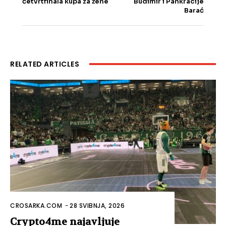
četvrtfinala kupa za žene
Budimir i Pankracije
Barać
RELATED ARTICLES
CROSARKA.COM
-
28 SVIBNJA, 2026
Crypto4me najavljuje