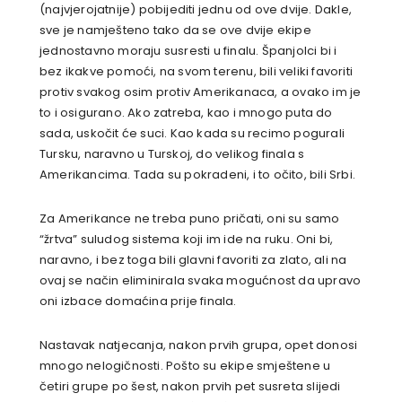
(najvjerojatnije) pobijediti jednu od ove dvije. Dakle,
sve je namješteno tako da se ove dvije ekipe
jednostavno moraju susresti u finalu. Španjolci bi i
bez ikakve pomoći, na svom terenu, bili veliki favoriti
protiv svakog osim protiv Amerikanaca, a ovako im je
to i osigurano. Ako zatreba, kao i mnogo puta do
sada, uskočit će suci. Kao kada su recimo pogurali
Tursku, naravno u Turskoj, do velikog finala s
Amerikancima. Tada su pokradeni, i to očito, bili Srbi.
Za Amerikance ne treba puno pričati, oni su samo
“žrtva” suludog sistema koji im ide na ruku. Oni bi,
naravno, i bez toga bili glavni favoriti za zlato, ali na
ovaj se način eliminirala svaka mogućnost da upravo
oni izbace domaćina prije finala.
Nastavak natjecanja, nakon prvih grupa, opet donosi
mnogo nelogičnosti. Pošto su ekipe smještene u
četiri grupe po šest, nakon prvih pet susreta slijedi