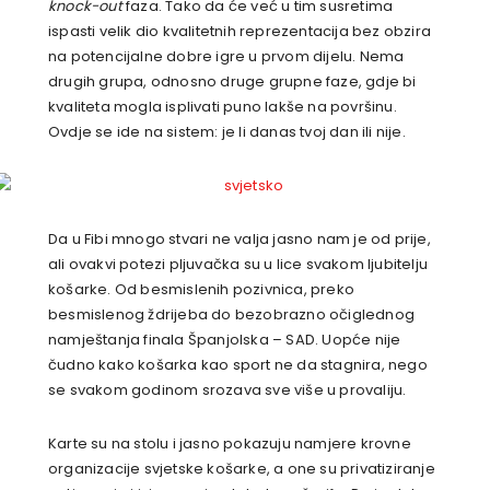
knock-out
faza. Tako da će već u tim susretima
ispasti velik dio kvalitetnih reprezentacija bez obzira
na potencijalne dobre igre u prvom dijelu. Nema
drugih grupa, odnosno druge grupne faze, gdje bi
kvaliteta mogla isplivati puno lakše na površinu.
Ovdje se ide na sistem: je li danas tvoj dan ili nije.
Da u Fibi mnogo stvari ne valja jasno nam je od prije,
ali ovakvi potezi pljuvačka su u lice svakom ljubitelju
košarke. Od besmislenih pozivnica, preko
besmislenog ždrijeba do bezobrazno očiglednog
namještanja finala Španjolska – SAD. Uopće nije
čudno kako košarka kao sport ne da stagnira, nego
se svakom godinom srozava sve više u provaliju.
Karte su na stolu i jasno pokazuju namjere krovne
organizacije svjetske košarke, a one su privatiziranje