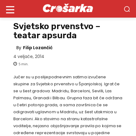
Svjetsko prvenstvo –
teatar apsurda
By
Filip Lozančić
4 veljače, 2014
5
min.
Jučer su u poslijepodnevnim satima izvučene
skupine za Svjetsko prvenstvo u Španjolskoj. Igrat će
se u šest gradova: Madridu, Barceloni, Sevilli, Las
Palmasu, Granadi i Bilbau. Grupna faza bit će održana
u četiri potonja grada, a sama završnica će se
odigravati uglavnom u Madridu, uz šest utakmica u
Barceloni. Ako stavimo na stranu katastrofalne
voditelje, nejasno objašnjavanje pravila po kojima se
određene reprezentacije svrstavaju u pojedine