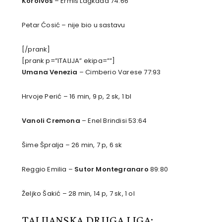
Koroivos
– Ermis Lagkada 74:66
Petar Ćosić – nije bio u sastavu
[/prank]
[prank p=”ITALIJA” ekipa=””]
Umana Venezia
– Cimberio Varese 77:93
Hrvoje Perić – 16 min, 9 p, 2 sk, 1 bl
Vanoli Cremona
– Enel Brindisi 53:64
Šime Špralja – 26 min, 7 p, 6 sk
Reggio Emilia –
Sutor Montegranaro
89:80
Željko Šakić – 28 min, 14 p, 7 sk, 1 ol
TALIJANSKA DRUGA LIGA: