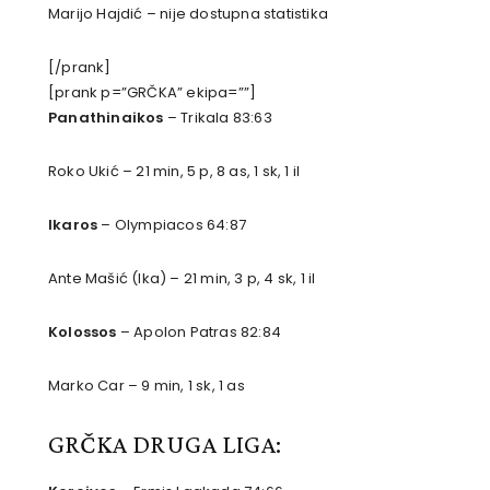
Marijo Hajdić – nije dostupna statistika
[/prank]
[prank p=”GRČKA” ekipa=””]
Panathinaikos
– Trikala 83:63
Roko Ukić – 21 min, 5 p, 8 as, 1 sk, 1 il
Ikaros
– Olympiacos 64:87
Ante Mašić (Ika) – 21 min, 3 p, 4 sk, 1 il
Kolossos
– Apolon Patras 82:84
Marko Car – 9 min, 1 sk, 1 as
GRČKA DRUGA LIGA: