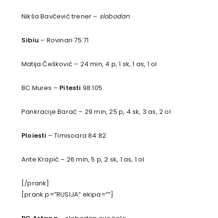
Nikša Bavčević trener –
slobodan
Sibiu
– Rovinari 75:71
Matija Češković – 24 min, 4 p, 1 sk, 1 as, 1 ol
BC Mures –
Pitesti
98:105
Pankracije Barać – 29 min, 25 p, 4 sk, 3 as, 2 ol
Ploiesti
– Timisoara 84:82
Ante Krapić – 26 min, 5 p, 2 sk, 1 as, 1 ol
[/prank]
[prank p=”RUSIJA” ekipa=””]