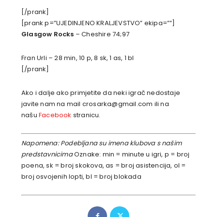
[/prank]
[prank p=”UJEDINJENO KRALJEVSTVO” ekipa=””]
Glasgow Rocks
– Cheshire 74;97
Fran Urli – 28 min, 10 p, 8 sk, 1 as, 1 bl
[/prank]
Ako i dalje ako primjetite da neki igrač nedostaje
javite nam na mail crosarka@gmail.com ili na
našu
Facebook
stranicu.
Napomena: Podebljana su imena klubova s našim
predstavnicima
Oznake: min = minute u igri, p = broj
poena, sk = broj skokova, as = broj asistencija, ol =
broj osvojenih lopti, bl = broj blokada