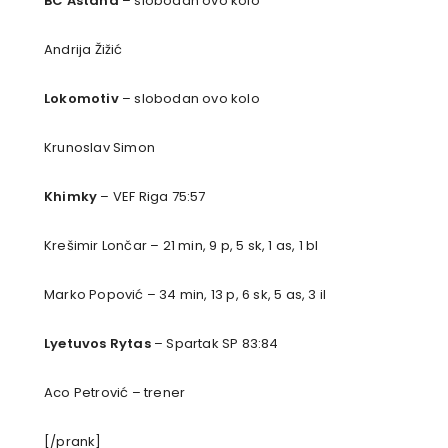
BC Astana
– slobodan ovo kolo
Andrija Žižić
Lokomotiv
– slobodan ovo kolo
Krunoslav Simon
Khimky
– VEF Riga 75:57
Krešimir Lončar – 21 min, 9 p, 5 sk, 1 as, 1 bl
Marko Popović – 34 min, 13 p, 6 sk, 5 as, 3 il
Lyetuvos Rytas
– Spartak SP 83:84
Aco Petrović – trener
[/prank]