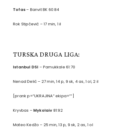
Tofas
– Banvit BK 60:84
Rok Stipčević – 17 min, 1 il
TURSKA DRUGA LIGA:
Istanbul DSI
– Pamukkale 61:70
Nenad Delić – 27 min, 14 p, 9 sk, 4 as, 1 ol, 2 il
[prank p=”UKRAJINA” ekipa=””]
Kryvbas –
Mykolaiv
81:92
Mateo Kedžo – 25 min, 13 p, 9 sk, 2 as, 1 ol