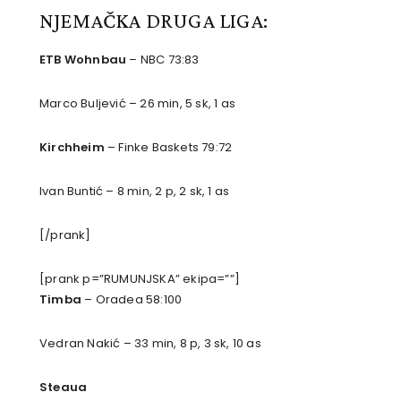
NJEMAČKA DRUGA LIGA:
ETB Wohnbau
– NBC 73:83
Marco Buljević – 26 min, 5 sk, 1 as
Kirchheim
– Finke Baskets 79:72
Ivan Buntić – 8 min, 2 p, 2 sk, 1 as
[/prank]
[prank p=”RUMUNJSKA” ekipa=””]
Timba
– Oradea 58:100
Vedran Nakić – 33 min, 8 p, 3 sk, 10 as
Steaua