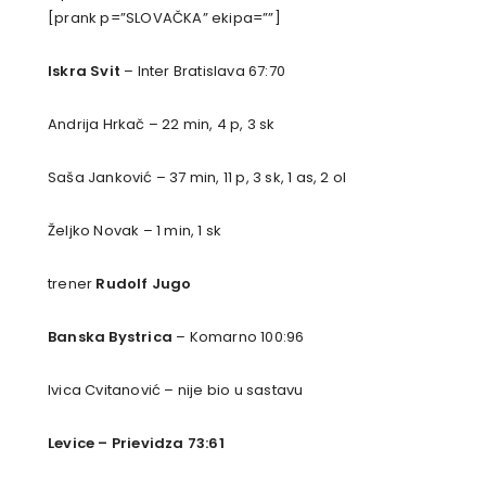
[prank p=”SLOVAČKA” ekipa=””]
Iskra Svit
– Inter Bratislava 67:70
Andrija Hrkač – 22 min, 4 p, 3 sk
Saša Janković – 37 min, 11 p, 3 sk, 1 as, 2 ol
Željko Novak – 1 min, 1 sk
trener
Rudolf Jugo
Banska Bystrica
– Komarno 100:96
Ivica Cvitanović – nije bio u sastavu
Levice – Prievidza 73:61