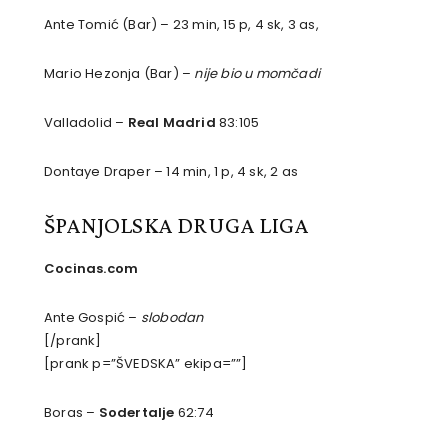
Ante Tomić (Bar) – 23 min, 15 p, 4 sk, 3 as,
Mario Hezonja (Bar) –
nije bio u momčadi
Valladolid –
Real Madrid
83:105
Dontaye Draper – 14 min, 1 p, 4 sk, 2 as
ŠPANJOLSKA DRUGA LIGA
Cocinas.com
Ante Gospić –
slobodan
[/prank]
[prank p=”ŠVEDSKA” ekipa=””]
Boras –
Sodertalje
62:74