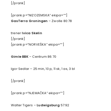
[/prank]
[prank p=”NIZOZEMSKA” ekipa=””]
GasTerra Groningen
– Zwolle 80:78
trener
Ivica Skelin
[/prank]
[prank p=”NORVEŠKA” ekipa=””]
Gimle BBK
– Centrum 86:70
Igor Sedlar – 25 min, 10 p, 11 sk, 1 as, 3 bl
[/prank]
[prank p=”NJEMAČKA” ekipa=””]
Walter Tigers –
Ludwigsburg
57:92