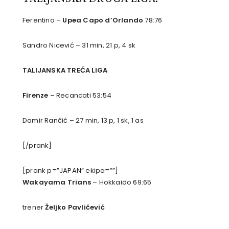
Ferentino –
Upea Capo d’Orlando
78:76
Sandro Nicević – 31 min, 21 p, 4 sk
TALIJANSKA TREĆA LIGA
Firenze
– Recancati 53:54
Damir Rančić – 27 min, 13 p, 1 sk, 1 as
[/prank]
[prank p=”JAPAN” ekipa=””]
Wakayama Trians
– Hokkaido 69:65
trener
Željko Pavličević