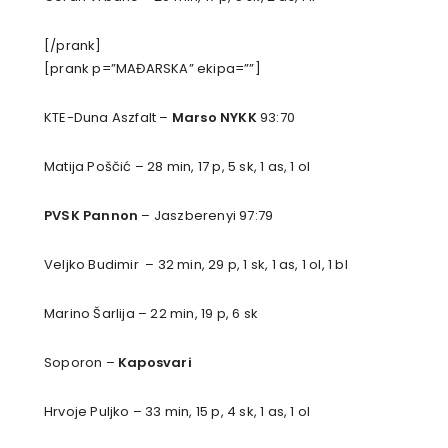
[/prank]
[prank p=”MAĐARSKA” ekipa=””]
KTE-Duna Aszfalt –
Marso NYKK
93:70
Matija Poščić – 28 min, 17 p, 5 sk, 1 as, 1 ol
PVSK Pannon
– Jaszberenyi 97:79
Veljko Budimir – 32 min, 29 p, 1 sk, 1 as, 1 ol, 1 bl
Marino Šarlija – 22 min, 19 p, 6 sk
Soporon –
Kaposvari
Hrvoje Puljko – 33 min, 15 p, 4 sk, 1 as, 1 ol