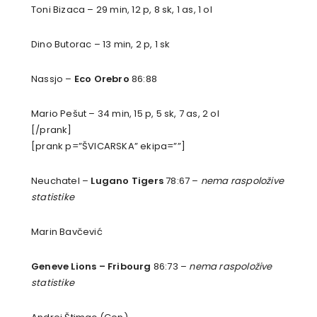
Toni Bizaca – 29 min, 12 p, 8 sk, 1 as, 1 ol
Dino Butorac – 13 min, 2 p, 1 sk
Nassjo –
Eco Orebro
86:88
Mario Pešut – 34 min, 15 p, 5 sk, 7 as, 2 ol
[/prank]
[prank p=”ŠVICARSKA” ekipa=””]
Neuchatel –
Lugano Tigers
78:67 –
nema raspoložive
statistike
Marin Bavčević
Geneve Lions –
Fribourg
86:73 –
nema raspoložive
statistike