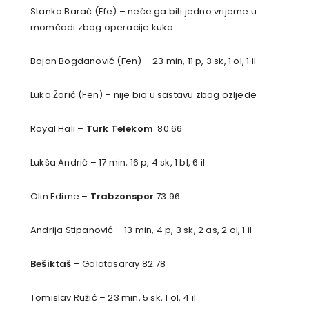
Stanko Barać (Efe) – neće ga biti jedno vrijeme u
momčadi zbog operacije kuka
Bojan Bogdanović (Fen) – 23 min, 11 p, 3 sk, 1 ol, 1 il
Luka Žorić (Fen) – nije bio u sastavu zbog ozljede
Royal Hali –
Turk Telekom
80:66
Lukša Andrić – 17 min, 16 p, 4 sk, 1 bl, 6 il
Olin Edirne –
Trabzonspor
73:96
Andrija Stipanović – 13 min, 4 p, 3 sk, 2 as, 2 ol, 1 il
Bešiktaš
– Galatasaray 82:78
Tomislav Ružić – 23 min, 5 sk, 1 ol, 4 il