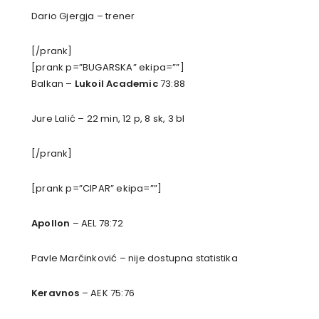
Dario Gjergja – trener
[/prank]
[prank p=”BUGARSKA” ekipa=””]
Balkan –
Lukoil Academic
73:88
Jure Lalić – 22 min, 12 p, 8 sk, 3 bl
[/prank]
[prank p=”CIPAR” ekipa=””]
Apollon
– AEL 78:72
Pavle Marčinković – nije dostupna statistika
Keravnos
– AEK 75:76