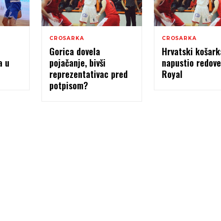
CROSARKA
CROSARKA
Gorica dovela
Hrvatski košark
a u
pojačanje, bivši
napustio redov
reprezentativac pred
Royal
potpisom?