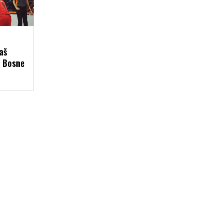
aš
e Bosne