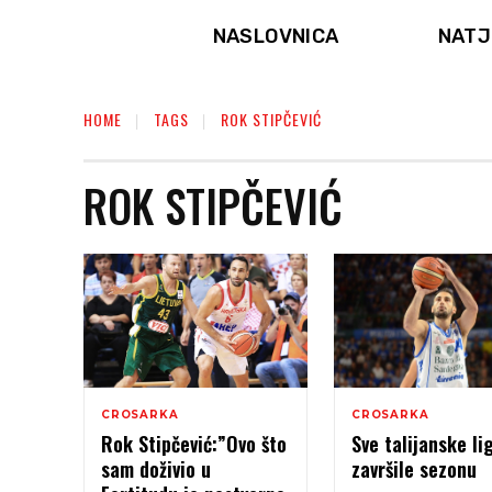
NASLOVNICA
NATJ
HOME
TAGS
ROK STIPČEVIĆ
ROK STIPČEVIĆ
CROSARKA
CROSARKA
Rok Stipčević:”Ovo što
Sve talijanske li
sam doživio u
završile sezonu