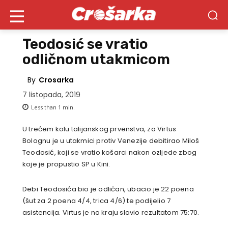
Teodosić se vratio
odličnom utakmicom
By
Crosarka
7 listopada, 2019
Less than 1
min.
U trećem kolu talijanskog prvenstva, za Virtus
Bolognu je u utakmici protiv Venezije debitirao Miloš
Teodosić, koji se vratio košarci nakon ozljede zbog
koje je propustio SP u Kini.
Debi Teodosića bio je odličan, ubacio je 22 poena
(šut za 2 poena 4/4, trica 4/6) te podijelio 7
asistencija. Virtus je na kraju slavio rezultatom 75:70.